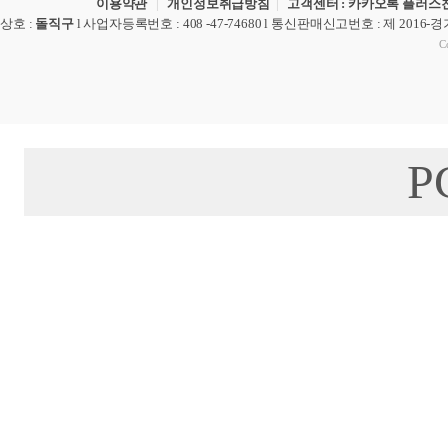
이용약관
|
개인정보취급방침
|
고객센터 : 카카오톡 플러스친
상호
:
돌직구
l
사업자등록번호
: 408 -47-74680 l
통신판매신고번호
: 제 2016-
Co
P