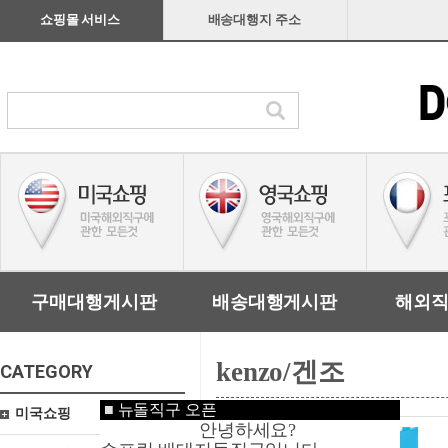
쇼핑몰 서비스
배송대행지 주소
구매대행게시판
배송대행게시판
해외
kenzo/겐조
CATEGORY
■
뉴돌직구 오픈
미국쇼핑
안녕하세요?