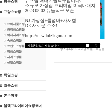
슈프림 배대지돌직구입니다.
영국쇼핑
소규모 가정집 프리미엄 미국배대지
2023 05 02 뉴돌직구 오픈
프랑스쇼핑
NJ 가정집+룸넘버+사서함
유아제품쇼핑몰
DE 새로운 주소!
화장품쇼핑몰
https://newdolzikgoo.com/
악세서리쇼핑몰
속옷쇼핑몰
메리조닷컴/겐조/kenzo
X
사흘동안 보이지 않습니다
브랜드쇼핑몰
프랑스주니어프리미엄브랜드쇼핑몰
명품쇼핑몰
시계쇼핑몰
신발쇼핑몰
독일쇼핑
일본쇼핑
혼수마켓
블랙프라이데이쇼핑코너