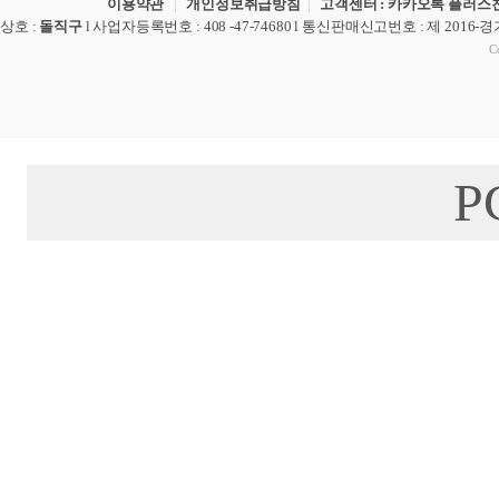
이용약관
|
개인정보취급방침
|
고객센터 : 카카오톡 플러스친
상호
:
돌직구
l
사업자등록번호
: 408 -47-74680 l
통신판매신고번호
: 제 2016-
Co
P