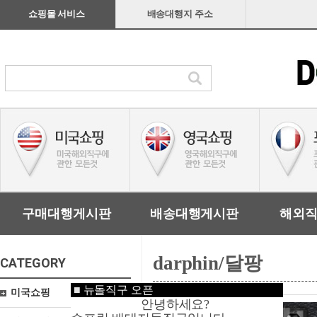
쇼핑몰 서비스
배송대행지 주소
구매대행게시판
배송대행게시판
해외
darphin/달팡
CATEGORY
■
뉴돌직구 오픈
미국쇼핑
안녕하세요?