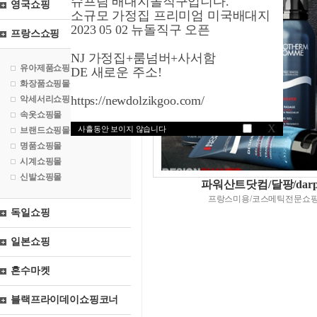
슈프림 배대지돌직구입니다.
영국쇼핑
소규모 가정집 프리미엄 미국배대지
2023 05 02 뉴돌직구 오픈
프랑스쇼핑
NJ 가정집+룸넘버+사서함
유아제품쇼핑몰
DE 새로운 주소!
화장품쇼핑몰
https://newdolzikgoo.com/
악세서리쇼핑몰
속옷쇼핑몰
X
사흘동안 보이지 않습니다
브랜드쇼핑몰
명품쇼핑몰
시계쇼핑몰
신발쇼핑몰
파워산트닷컴/달팡/darp
프랑스미용/코스메틱전문쇼
독일쇼핑
일본쇼핑
혼수마켓
블랙프라이데이쇼핑코너