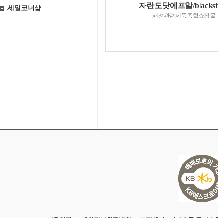
자란도닷에프알/blackst
세일코너샵
패션관련제품종합쇼핑몰