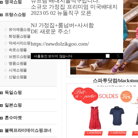
슈프림 배대지돌직구입니다.
영국쇼핑
소규모 가정집 프리미엄 미국배대지
2023 05 02 뉴돌직구 오픈
프랑스쇼핑
NJ 가정집+룸넘버+사서함
유아제품쇼핑몰
DE 새로운 주소!
화장품쇼핑몰
https://newdolzikgoo.com/
악세서리쇼핑몰
속옷쇼핑몰
X
사흘동안 보이지 않습니다
브랜드쇼핑몰
명품쇼핑몰
시계쇼핑몰
신발쇼핑몰
스파투닷컴/blackston
프랑스대중브랜드슈즈몰
독일쇼핑
일본쇼핑
혼수마켓
블랙프라이데이쇼핑코너