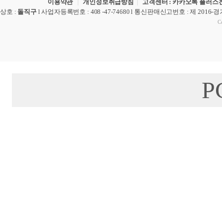
이용약관
|
개인정보취급방침
|
고객센터 : 카카오톡 플러스친
상호
:
돌직구
l
사업자등록번호
: 408 -47-74680 l
통신판매신고번호
: 제 2016-
Co
P