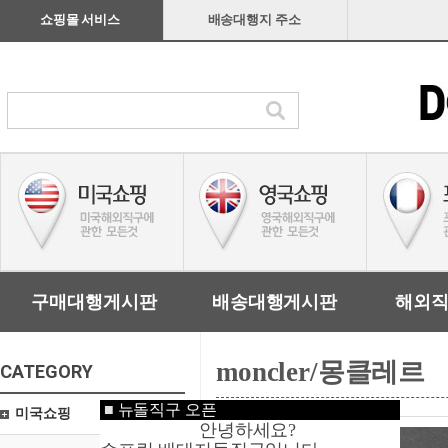
쇼핑몰 서비스
배송대행지 주소
구매대행게시판
배송대행게시판
해외
moncler/몽클레르
CATEGORY
■
뉴돌직구 오픈
미국쇼핑
안녕하세요?