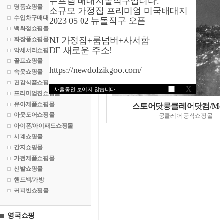
슈프림 배대지돌직구입니다.
명품쇼핑몰
소규모 가정집 프리미엄 미국배대지
수입차구매대행
2023 05 02 뉴돌직구 오픈
백화점쇼핑몰
NJ 가정집+룸넘버+사서함
화장품쇼핑몰
DE 새로운 주소!
악세서리쇼핑몰
골프쇼핑몰
https://newdolzikgoo.com/
속옷쇼핑몰
건강식품쇼핑몰
X
사흘동안 보이지 않습니다
프리미엄진쇼핑몰
유아제품쇼핑몰
스토어닷뭉클레어닷컴/Mon
아웃도어쇼핑몰
뭉클레어 공식쇼핑몰
아이폰/아이패드쇼핑몰
시계쇼핑몰
간지쇼핑몰
가전제품쇼핑몰
신발쇼핑몰
핸드백/가방
커피빈쇼핑몰
영국쇼핑