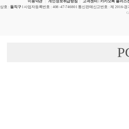
이용약관
|
개인정보취급방침
|
고객센터 : 카카오톡 플러스친
상호
:
돌직구
l
사업자등록번호
: 408 -47-74680 l
통신판매신고번호
: 제 2016-
Co
P