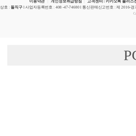
이용약관
|
개인정보취급방침
|
고객센터 : 카카오톡 플러스친
상호
:
돌직구
l
사업자등록번호
: 408 -47-74680 l
통신판매신고번호
: 제 2016-
Co
P