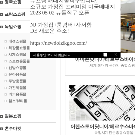
슈프림 배대지돌직구입니다.
영국쇼핑
소규모 가정집 프리미엄 미국배대지
2023 05 02 뉴돌직구 오픈
프랑스쇼핑
NJ 가정집+룸넘버+사서함
독일쇼핑
DE 새로운 주소!
패션쇼핑몰
https://newdolzikgoo.com/
화장품쇼핑몰
X
시계쇼핑몰
사흘동안 보이지 않습니다
아마존닷디이/베르수스바이
스포츠용품몰
세계 최대의 온라인 종합쇼
신발쇼핑몰
유아용품몰
주방용품몰
가전제품몰
커피용품몰
핼스/뷰티몰
일본쇼핑
어렌스토어닷디이/베르수스바
혼수마켓
독일시계전문종합쇼핑몰