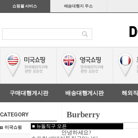
쇼핑몰 서비스
배송대행지 주소
구매대행게시판
배송대행게시판
해외
Burberry
CATEGORY
■
뉴돌직구 오픈
미국쇼핑
안녕하세요?
관리자입력요망