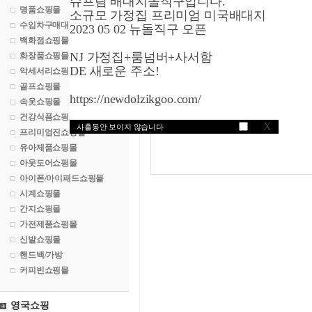
슈프림 배대지돌직구입니다.
명품쇼핑몰
소규모 가정집 프리미엄 미국배대지
관리자입력요망
수입차구매대행
2023 05 02 뉴돌직구 오픈
백화점쇼핑몰
NJ 가정집+룸넘버+사서함
화장품쇼핑몰
DE 새로운 주소!
악세서리쇼핑몰
골프쇼핑몰
https://newdolzikgoo.com/
속옷쇼핑몰
건강식품쇼핑몰
X
사흘동안 보이지 않습니다
프리미엄진쇼핑몰
유아제품쇼핑몰
아웃도어쇼핑몰
아이폰/아이패드쇼핑몰
시계쇼핑몰
간지쇼핑몰
가전제품쇼핑몰
신발쇼핑몰
핸드백/가방
커피빈쇼핑몰
영국쇼핑