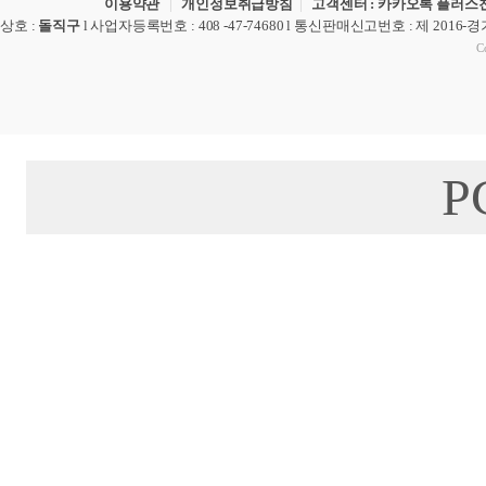
이용약관
|
개인정보취급방침
|
고객센터 : 카카오톡 플러스친
상호
:
돌직구
l
사업자등록번호
: 408 -47-74680 l
통신판매신고번호
: 제 2016-
Co
P