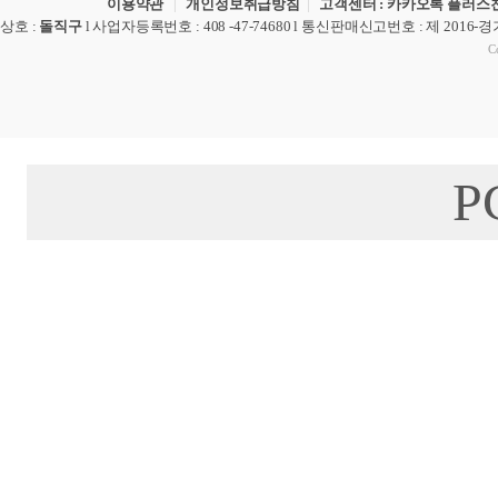
이용약관
|
개인정보취급방침
|
고객센터 : 카카오톡 플러스친
상호
:
돌직구
l
사업자등록번호
: 408 -47-74680 l
통신판매신고번호
: 제 2016-
Co
P