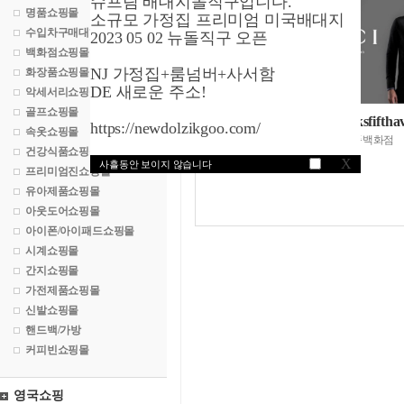
슈프림 배대지돌직구입니다.
명품쇼핑몰
소규모 가정집 프리미엄 미국배대지
수입차구매대행
2023 05 02 뉴돌직구 오픈
백화점쇼핑몰
NJ 가정집+룸넘버+사서함
화장품쇼핑몰
DE 새로운 주소!
악세서리쇼핑몰
골프쇼핑몰
삭스5번가닷컴/saksfifthav
https://newdolzikgoo.com/
속옷쇼핑몰
미국최고급명품백화점
건강식품쇼핑몰
X
사흘동안 보이지 않습니다
프리미엄진쇼핑몰
유아제품쇼핑몰
아웃도어쇼핑몰
아이폰/아이패드쇼핑몰
시계쇼핑몰
간지쇼핑몰
가전제품쇼핑몰
신발쇼핑몰
핸드백/가방
커피빈쇼핑몰
영국쇼핑