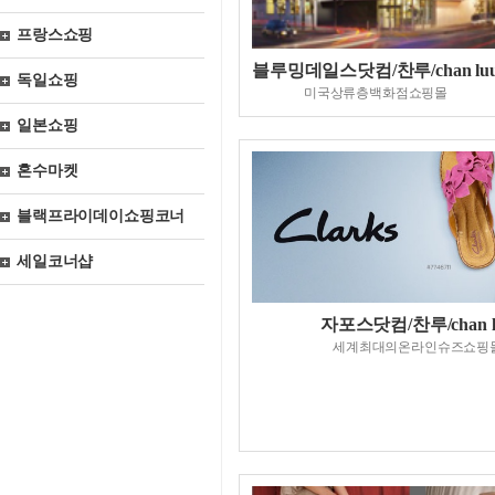
프랑스쇼핑
블루밍데일스닷컴/찬루/chan lu
독일쇼핑
미국상류층백화점쇼핑몰
일본쇼핑
혼수마켓
블랙프라이데이쇼핑코너
세일코너샵
자포스닷컴/찬루/chan l
세계최대의온라인슈즈쇼핑