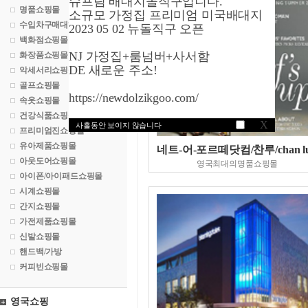
슈프림 배대지돌직구입니다.
명품쇼핑몰
소규모 가정집 프리미엄 미국배대지
수입차구매대행
2023 05 02 뉴돌직구 오픈
백화점쇼핑몰
NJ 가정집+룸넘버+사서함
화장품쇼핑몰
DE 새로운 주소!
악세서리쇼핑몰
골프쇼핑몰
https://newdolzikgoo.com/
속옷쇼핑몰
건강식품쇼핑몰
X
사흘동안 보이지 않습니다
프리미엄진쇼핑몰
유아제품쇼핑몰
네트-어-포르떼닷컴/찬루/chan l
아웃도어쇼핑몰
영국최대의명품쇼핑몰
아이폰/아이패드쇼핑몰
시계쇼핑몰
간지쇼핑몰
가전제품쇼핑몰
신발쇼핑몰
핸드백/가방
커피빈쇼핑몰
영국쇼핑