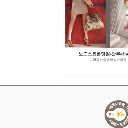
노드스트롬닷컴/찬루/chan
미국중산층백화점쇼핑몰