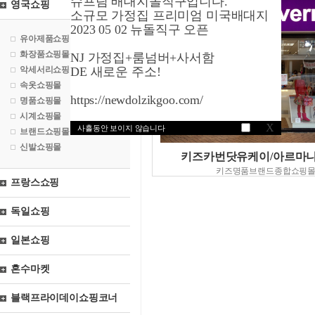
슈프림 배대지돌직구입니다.
영국쇼핑
소규모 가정집 프리미엄 미국배대지
2023 05 02 뉴돌직구 오픈
유아제품쇼핑몰
화장품쇼핑몰
NJ 가정집+룸넘버+사서함
악세서리쇼핑몰
DE 새로운 주소!
속옷쇼핑몰
https://newdolzikgoo.com/
명품쇼핑몰
시계쇼핑몰
X
사흘동안 보이지 않습니다
브랜드쇼핑몰
신발쇼핑몰
키즈카번닷유케이/아르마
키즈명품브랜드종합쇼핑
프랑스쇼핑
독일쇼핑
일본쇼핑
혼수마켓
블랙프라이데이쇼핑코너