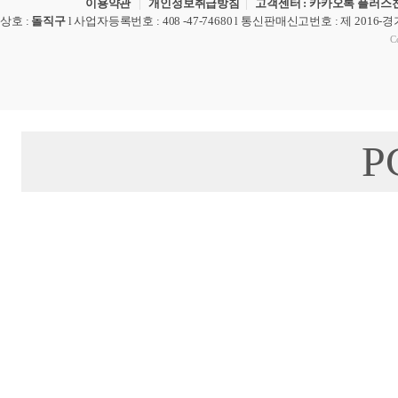
이용약관
|
개인정보취급방침
|
고객센터 : 카카오톡 플러스친
상호
:
돌직구
l
사업자등록번호
: 408 -47-74680 l
통신판매신고번호
: 제 2016-
Co
P