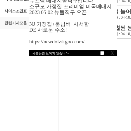
슈프림 배대지돌직구입니다.
작성자 :
dodosol
, 작성일자 : 04-10
소규모 가정집 프리미엄 미국배대지
2해외 직접구매 점점 늘
사이즈조견표
2023 05 02 뉴돌직구 오픈
작성자 :
dodosol
, 작성일자 : 04-10
관련기사모음
NJ 가정집+룸넘버+사서함
1배송료 다 합쳐도 훨씬 
DE 새로운 주소!
작성자 :
dodosol
, 작성일자 : 04-10
https://newdolzikgoo.com/
X
사흘동안 보이지 않습니다