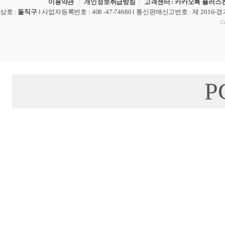
이용약관
|
개인정보취급방침
|
고객센터 : 카카오톡 플러스친
상호
:
돌직구
l
사업자등록번호
: 408 -47-74680 l
통신판매신고번호
: 제 2016-
Co
P