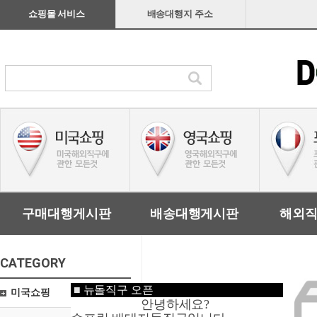
쇼핑몰 서비스
배송대행지 주소
구매대행게시판
배송대행게시판
해외
CATEGORY
■
뉴돌직구 오픈
미국쇼핑
안녕하세요?