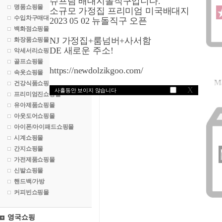
슈프림 배대지돌직구입니다.
명품쇼핑몰
소규모 가정집 프리미엄 미국배대지
수입차구매대행
2023 05 02 뉴돌직구 오픈
백화점쇼핑몰
NJ 가정집+룸넘버+사서함
화장품쇼핑몰
DE 새로운 주소!
악세서리쇼핑몰
골프쇼핑몰
https://newdolzikgoo.com/
속옷쇼핑몰
M
건강식품쇼핑몰
X
사흘동안 보이지 않습니다
프리미엄진쇼핑몰
유아제품쇼핑몰
아웃도어쇼핑몰
아이폰/아이패드쇼핑몰
시계쇼핑몰
간지쇼핑몰
가전제품쇼핑몰
신발쇼핑몰
핸드백/가방
커피빈쇼핑몰
영국쇼핑