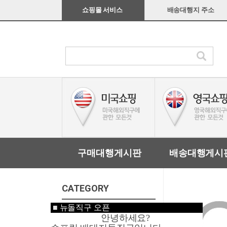
쇼핑몰 서비스
배송대행지 주소
구매대행게시판
배송대행게시
CATEGORY
■
뉴돌직구 오픈
미국쇼핑
안녕하세요?