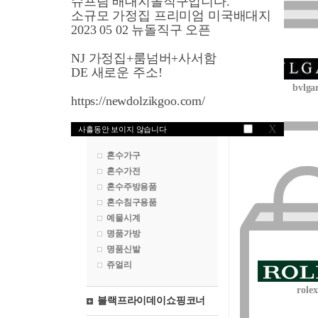
슈프림 배대지돌직구입니다.
영국쇼핑
소규모 가정집 프리미엄 미국배대지
2023 05 02 뉴돌직구 오픈
프랑스쇼핑
NJ 가정집+룸넘버+사서함
독일쇼핑
DE 새로운 주소!
bvlgar
일본쇼핑
https://newdolzikgoo.com/
혼수마켓
X
사흘동안 보이지 않습니다
혼수가구
혼수가전
혼수주방용품
혼수침구용품
예물시계
명품가방
명품신발
쥬얼리
rolex
블랙프라이데이쇼핑코너