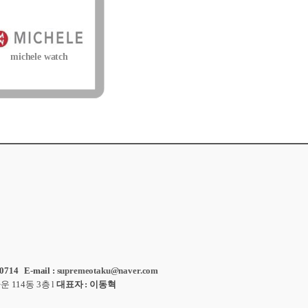
michele watch
714 E-mail :
supremeotaku@naver.com
타운
114
동
3
층
l
대표자
:
이동혁