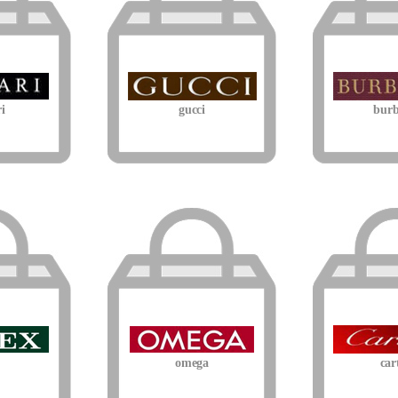
i
gucci
burb
omega
car