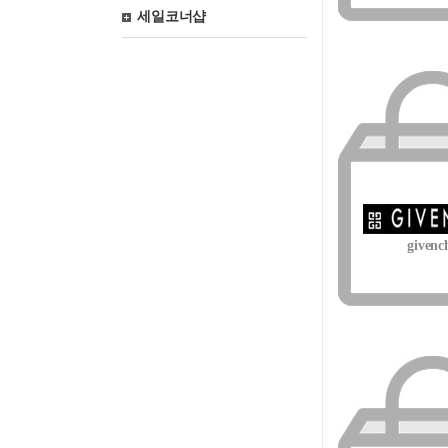
세일코너샵
givenc