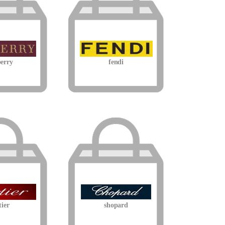
erry
fendi
tier
shopard