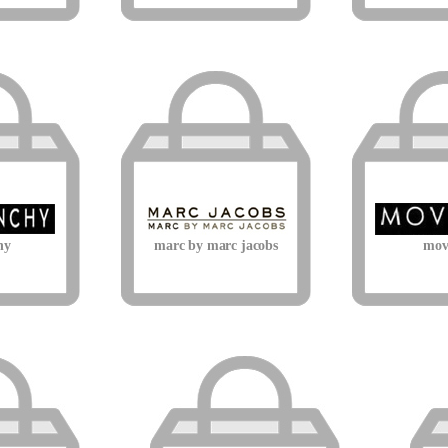
hy
marc by marc jacobs
mov