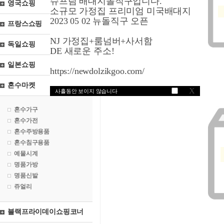
슈프림 배대지돌직구입니다.
영국쇼핑
소규모 가정집 프리미엄 미국배대지
2023 05 02 뉴돌직구 오픈
프랑스쇼핑
NJ 가정집+룸넘버+사서함
독일쇼핑
DE 새로운 주소!
일본쇼핑
https://newdolzikgoo.com/
혼수마켓
X
사흘동안 보이지 않습니다
혼수가구
혼수가전
혼수주방용품
혼수침구용품
예물시계
명품가방
명품신발
쥬얼리
블랙프라이데이쇼핑코너