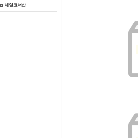
세일코너샵