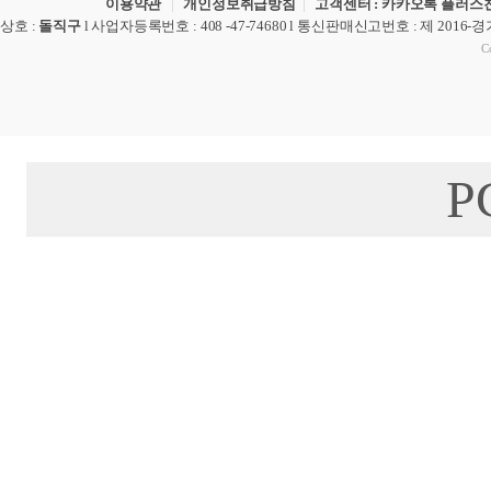
이용약관
|
개인정보취급방침
|
고객센터 : 카카오톡 플러스친
상호
:
돌직구
l
사업자등록번호
: 408 -47-74680 l
통신판매신고번호
: 제 2016-
Co
P