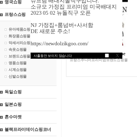
슈프림 배대지돌직구입니다.
영국쇼핑
소규모 가정집 프리미엄 미국배대지
2023 05 02 뉴돌직구 오픈
프랑스쇼핑
NJ 가정집+룸넘버+사서함
유아제품쇼핑몰
DE 새로운 주소!
화장품쇼핑몰
https://newdolzikgoo.com/
악세서리쇼핑몰
속옷쇼핑몰
메리조닷컴/끌로에/Chloe
X
사흘동안 보이지 않습니다
브랜드쇼핑몰
프랑스주니어프리미엄브랜드쇼핑몰
명품쇼핑몰
시계쇼핑몰
신발쇼핑몰
독일쇼핑
일본쇼핑
혼수마켓
블랙프라이데이쇼핑코너