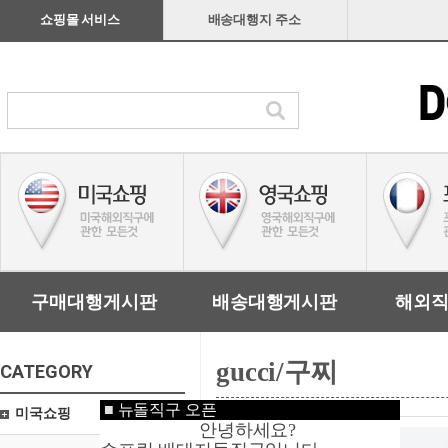
쇼핑몰 서비스
배송대행지 주소
구매대행게시판
배송대행게시판
해외
gucci/구찌
CATEGORY
■
뉴돌직구 오픈
미국쇼핑
안녕하세요?