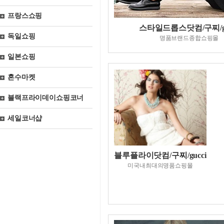
프랑스쇼핑
스타일드롭스닷컴/구찌/gu
독일쇼핑
명품브랜드종합쇼핑몰
일본쇼핑
혼수마켓
블랙프라이데이쇼핑코너
세일코너샵
블루플라이닷컴/구찌/gucci
미국내최대의명품쇼핑몰