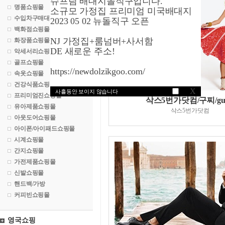
슈프림 배대지돌직구입니다.
명품쇼핑몰
소규모 가정집 프리미엄 미국배대지
수입차구매대행
2023 05 02 뉴돌직구 오픈
백화점쇼핑몰
NJ 가정집+룸넘버+사서함
화장품쇼핑몰
DE 새로운 주소!
악세서리쇼핑몰
골프쇼핑몰
https://newdolzikgoo.com/
속옷쇼핑몰
건강식품쇼핑몰
X
사흘동안 보이지 않습니다
프리미엄진쇼핑몰
삭스5번가닷컴/구찌/guc
유아제품쇼핑몰
삭스5번가닷컴
아웃도어쇼핑몰
아이폰/아이패드쇼핑몰
시계쇼핑몰
간지쇼핑몰
가전제품쇼핑몰
신발쇼핑몰
핸드백/가방
커피빈쇼핑몰
영국쇼핑