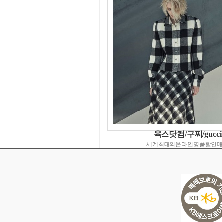
육스닷컴/구찌/gucci
세계최대의온라인명품할인