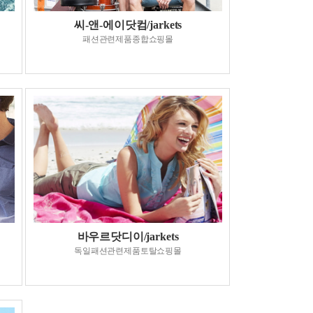
씨-앤-에이닷컴/jarkets
패션관련제품종합쇼핑몰
바우르닷디이/jarkets
독일패션관련제품토탈쇼핑몰