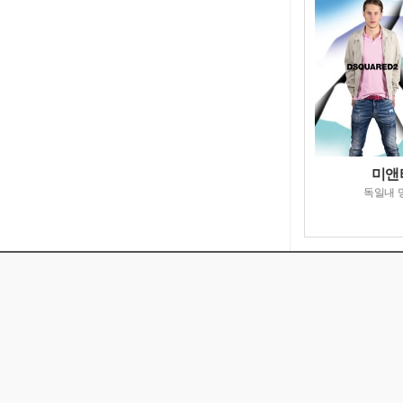
미앤터
독일내 