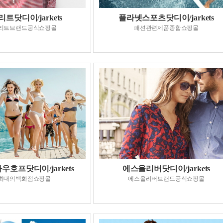
트닷디이/jarkets
플라넷스포츠닷디이/jarkets
리트브랜드공식쇼핑몰
패션관련제품종합쇼핑몰
호프닷디이/jarkets
에스올리버닷디이/jarkets
최대의백화점쇼핑몰
에스올리버브랜드공식쇼핑몰