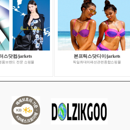
스닷컴/jarkets
본프릭스닷디이/jarkets
명품브랜드 전문 쇼핑몰
독일최대의패션관련종합쇼핑몰