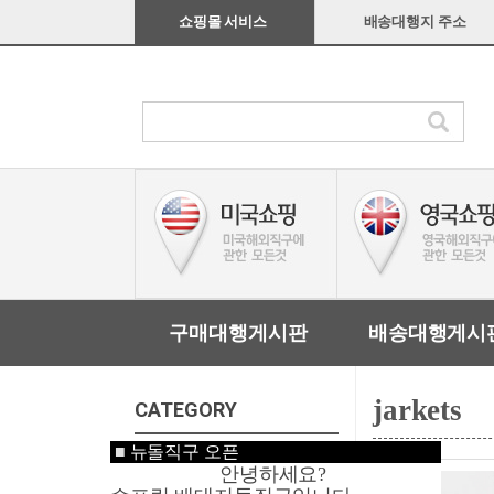
쇼핑몰 서비스
배송대행지 주소
구매대행게시판
배송대행게시
jarkets
CATEGORY
■
뉴돌직구 오픈
미국쇼핑
안녕하세요?