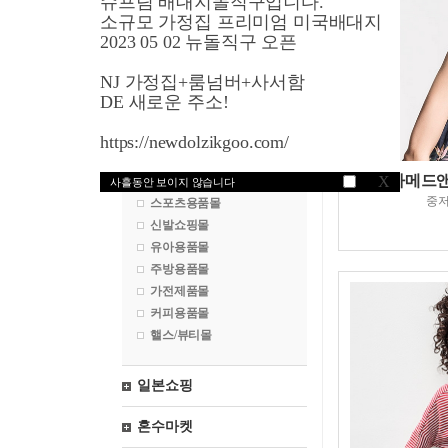
슈프림 배대지돌직구입니다.
영국쇼핑
소규모 가정집 프리미엄 미국배대지
2023 05 02 뉴돌직구 오픈
프랑스쇼핑
NJ 가정집+룸넘버+사서함
독일쇼핑
DE 새로운 주소!
패션쇼핑몰
https://newdolzikgoo.com/
화장품쇼핑몰
아메드앤젤
X
시계쇼핑몰
사흘동안 보이지 않습니다
중
스포츠용품몰
신발쇼핑몰
유아용품몰
주방용품몰
가전제품몰
커피용품몰
핼스/뷰티몰
일본쇼핑
혼수마켓