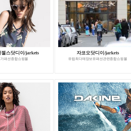
스닷디이/jarkets
자코오닷디이/jarkets
저가패션종합쇼핑몰
유럽최다매장보유패션관련종합쇼핑몰