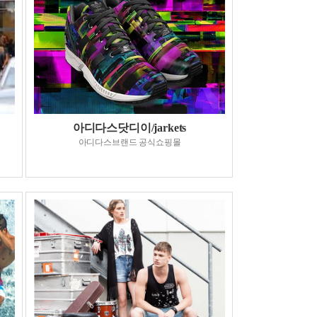
아디다스닷디이/jarkets
아디다스브랜드 공식쇼핑몰