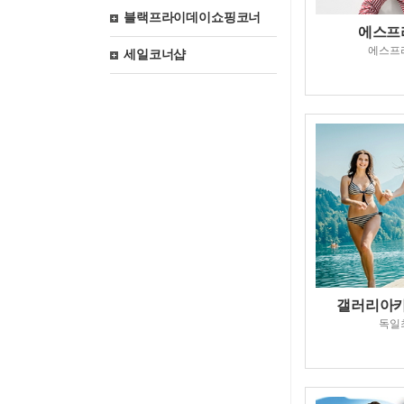
블랙프라이데이쇼핑코너
에스프리
에스프
세일코너샵
갤러리아카우
독일