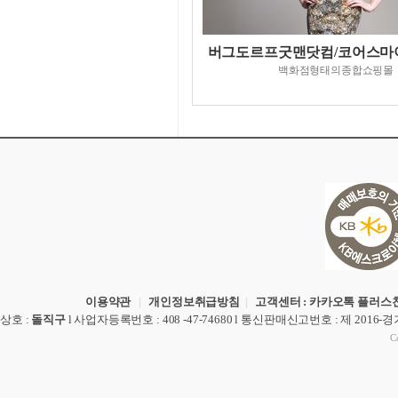
버그도르프굿맨닷컴/코어스마
백화점형태의종합쇼핑몰
이용약관
|
개인정보취급방침
|
고객센터 : 카카오톡 플러스친
상호
:
돌직구
l
사업자등록번호
: 408 -47-74680 l
통신판매신고번호
: 제 2016-
Co