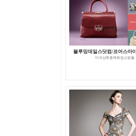
블루밍데일스닷컴/코어스마
미국상류층백화점쇼핑몰