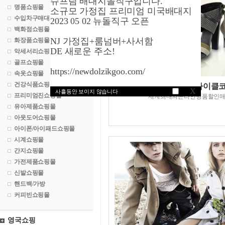
슈프림 배대지돌직구입니다.
명품쇼핑몰
소규모 가정집 프리미엄 미국배대지
수입차구매대행
2023 05 02 뉴돌직구 오픈
백화점쇼핑몰
NJ 가정집+룸넘버+사서함
화장품쇼핑몰
DE 새로운 주소!
악세서리쇼핑몰
골프쇼핑몰
https://newdolzikgoo.com/
속옷쇼핑몰
건강식품쇼핑몰
육스닷컴/코어스마이클
X
사흘동안 보이지 않습니다
프리미엄진쇼핑몰
세계최대의온라인명품할인
유아제품쇼핑몰
아웃도어쇼핑몰
아이폰/아이패드쇼핑몰
시계쇼핑몰
간지쇼핑몰
가전제품쇼핑몰
신발쇼핑몰
핸드백/가방
커피빈쇼핑몰
영국쇼핑