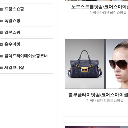
노드스트롬닷컴/코어스마이
프랑스쇼핑
미국중산층백화점쇼핑몰
독일쇼핑
일본쇼핑
혼수마켓
블랙프라이데이쇼핑코너
세일코너샵
블루플라이닷컴/코어스마이
미국내최대의명품쇼핑몰