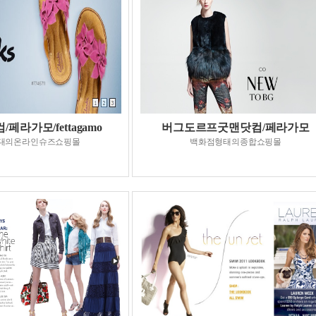
페라가모/fettagamo
버그도르프굿맨닷컴/페라가모
대의온라인슈즈쇼핑몰
백화점형태의종합쇼핑몰