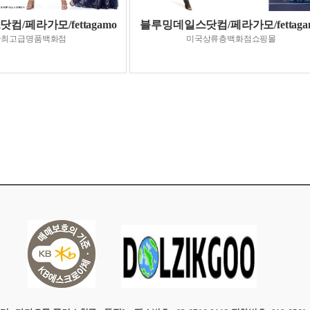
/페라가모/fettagamo
블루밍데일스닷컴/페라가모/fettaga
국최고급명품백화점
미국상류층백화점쇼핑몰