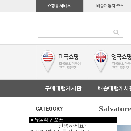
쇼핑몰 서비스
배송대행지 주소
구매대행게시판
배송대행게시
Salvator
CATEGORY
■
뉴돌직구 오픈
미국쇼핑
안녕하세요?