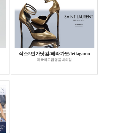
삭스5번가닷컴/페라가모/fettagamo
미국최고급명품백화점