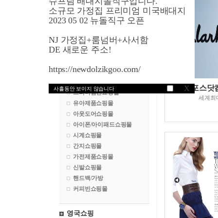
슈프림 배대지돌직구입니다.
명품쇼핑몰
소규모 가정집 프리미엄 미국배대지
수입차구매대행
2023 05 02 뉴돌직구 오픈
백화점쇼핑몰
NJ 가정집+룸넘버+사서함
화장품쇼핑몰
DE 새로운 주소!
악세서리쇼핑몰
골프쇼핑몰
https://newdolzikgoo.com/
속옷쇼핑몰
건강식품쇼핑몰
자포스닷컴/
X
사흘동안 보이지 않습니다
프리미엄진쇼핑몰
세계최
유아제품쇼핑몰
아웃도어쇼핑몰
아이폰/아이패드쇼핑몰
시계쇼핑몰
간지쇼핑몰
가전제품쇼핑몰
신발쇼핑몰
핸드백/가방
커피빈쇼핑몰
영국쇼핑