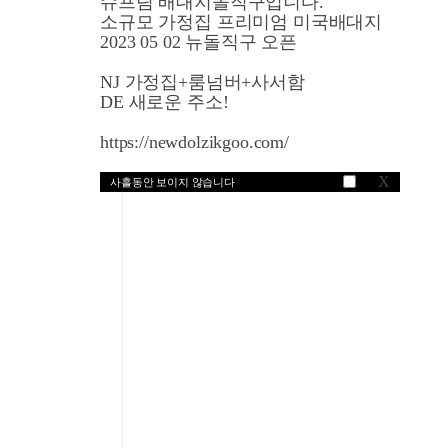
슈프림 배대지돌직구입니다.
소규모 가정집 프리미엄 미국배대지
영국쇼핑
2023 05 02 뉴돌직구 오픈
NJ 가정집+룸넘버+사서함
DE 새로운 주소!
https://newdolzikgoo.com/
X
사흘동안 보이지 않습니다