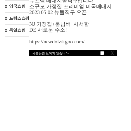
슈프림 배대지돌직구입니다.
소규모 가정집 프리미엄 미국배대지
영국쇼핑
2023 05 02 뉴돌직구 오픈
프랑스쇼핑
NJ 가정집+룸넘버+사서함
DE 새로운 주소!
독일쇼핑
https://newdolzikgoo.com/
X
사흘동안 보이지 않습니다