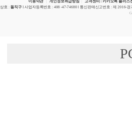
이용약관
|
개인정보취급방침
|
고객센터 : 카카오톡 플러스친
상호
:
돌직구
l
사업자등록번호
: 408 -47-74680 l
통신판매신고번호
: 제 2016-
Co
P