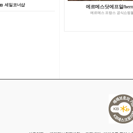
세일코너샵
에르메스닷에프알/herm
에르메스 프랑스 공식쇼핑