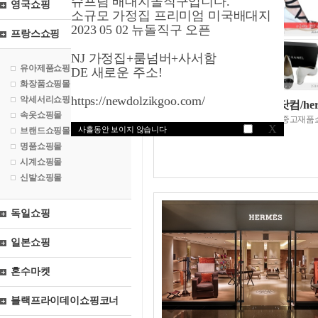
슈프림 배대지돌직구입니다.
영국쇼핑
소규모 가정집 프리미엄 미국배대지
2023 05 02 뉴돌직구 오픈
프랑스쇼핑
NJ 가정집+룸넘버+사서함
유아제품쇼핑몰
DE 새로운 주소!
화장품쇼핑몰
https://newdolzikgoo.com/
악세서리쇼핑몰
베스티르제코팡닷컴/her
속옷쇼핑몰
세계최대의명품브랜드중고재품
X
사흘동안 보이지 않습니다
브랜드쇼핑몰
명품쇼핑몰
시계쇼핑몰
신발쇼핑몰
독일쇼핑
일본쇼핑
혼수마켓
블랙프라이데이쇼핑코너