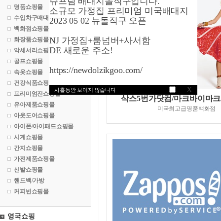
슈프림 배대지돌직구입니다.
명품쇼핑몰
소규모 가정집 프리미엄 미국배대지
수입차구매대행
2023 05 02 뉴돌직구 오픈
백화점쇼핑몰
NJ 가정집+룸넘버+사서함
화장품쇼핑몰
DE 새로운 주소!
악세서리쇼핑몰
골프쇼핑몰
https://newdolzikgoo.com/
속옷쇼핑몰
건강식품쇼핑몰
X
사흘동안 보이지 않습니다
프리미엄진쇼핑몰
삭스5번가닷컴/마크바이마
유아제품쇼핑몰
미국최고급명품백화점
아웃도어쇼핑몰
아이폰/아이패드쇼핑몰
시계쇼핑몰
간지쇼핑몰
가전제품쇼핑몰
신발쇼핑몰
핸드백/가방
커피빈쇼핑몰
영국쇼핑