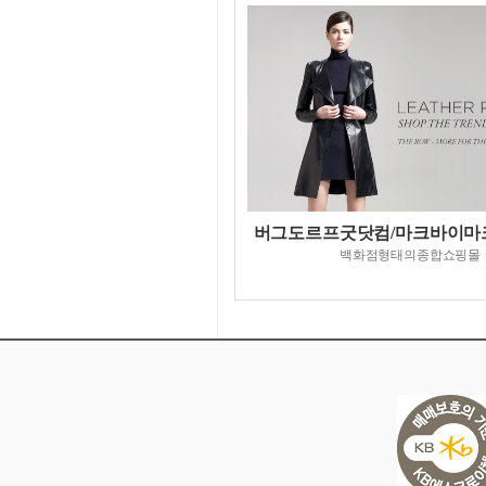
버그도르프굿닷컴/마크바이마
백화점형태의종합쇼핑몰