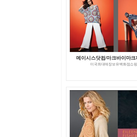
메이시스닷컴/마크바이마크
미국최대매장보유백화점쇼