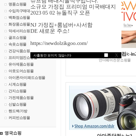
슈프림 배대지돌직구입니다.
명품쇼핑몰
소규모 가정집 프리미엄 미국배대지
수입차구매대행
2023 05 02 뉴돌직구 오픈
백화점쇼핑몰
NJ 가정집+룸넘버+사서함
화장품쇼핑몰
DE 새로운 주소!
악세서리쇼핑몰
골프쇼핑몰
https://newdolzikgoo.com/
속옷쇼핑몰
건강식품쇼핑몰
프레쉬페어닷컴/c-in
X
사흘동안 보이지 않습니다
프리미엄진쇼핑몰
언더웨어전문쇼핑몰
유아제품쇼핑몰
아웃도어쇼핑몰
아이폰/아이패드쇼핑몰
시계쇼핑몰
간지쇼핑몰
가전제품쇼핑몰
신발쇼핑몰
핸드백/가방
커피빈쇼핑몰
영국쇼핑
아마존닷컴/c-in2