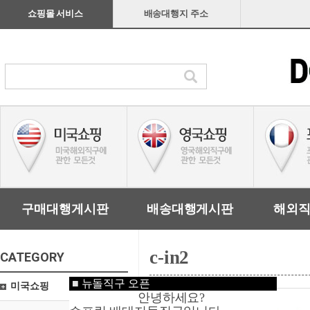
쇼핑몰 서비스
배송대행지 주소
구매대행게시판
배송대행게시판
해외
c-in2
CATEGORY
■
뉴돌직구 오픈
미국쇼핑
안녕하세요?