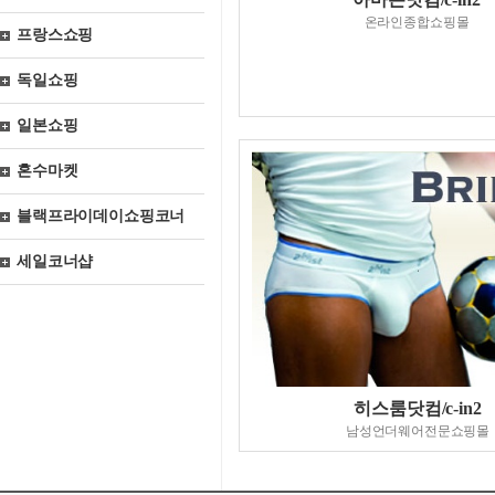
온라인종합쇼핑몰
프랑스쇼핑
독일쇼핑
일본쇼핑
혼수마켓
블랙프라이데이쇼핑코너
세일코너샵
히스룸닷컴/c-in2
남성언더웨어전문쇼핑몰