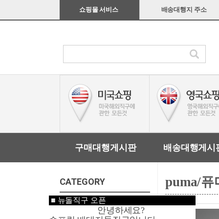
쇼핑몰 서비스
배송대행지 주소
구매대행게시판
배송대행게시
puma/퓨
CATEGORY
■
뉴돌직구 오픈
미국쇼핑
안녕하세요?