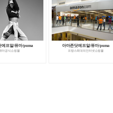
에프알/퓨마/puma
아마존닷에프알/퓨마/puma
퓨마공식쇼핑몰
프랑스최대의인터넷쇼핑몰