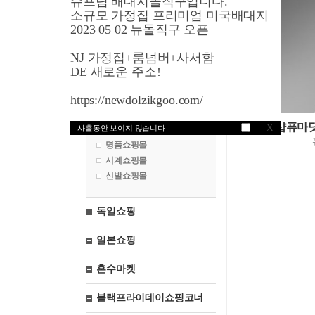
슈프림 배대지돌직구입니다.
영국쇼핑
소규모 가정집 프리미엄 미국배대지
2023 05 02 뉴돌직구 오픈
프랑스쇼핑
NJ 가정집+룸넘버+사서함
유아제품쇼핑몰
DE 새로운 주소!
화장품쇼핑몰
https://newdolzikgoo.com/
악세서리쇼핑몰
속옷쇼핑몰
샵퓨마닷
X
사흘동안 보이지 않습니다
브랜드쇼핑몰
명품쇼핑몰
시계쇼핑몰
신발쇼핑몰
독일쇼핑
일본쇼핑
혼수마켓
블랙프라이데이쇼핑코너