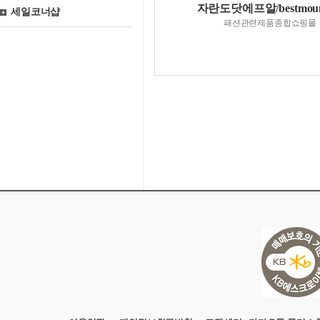
자란도닷에프알/bestmoun
세일코너샵
패션관련제품종합쇼핑몰