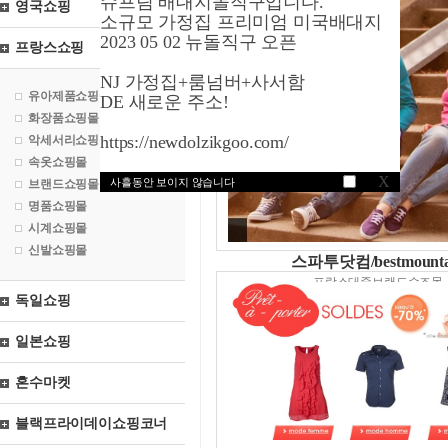
슈프림 배대지돌직구입니다.
영국쇼핑
소규모 가정집 프리미엄 미국배대지
2023 05 02 뉴돌직구 오픈
프랑스쇼핑
NJ 가정집+룸넘버+사서함
유아제품쇼핑몰
DE 새로운 주소!
화장품쇼핑몰
https://newdolzikgoo.com/
악세서리쇼핑몰
속옷쇼핑몰
X
사흘동안 보이지 않습니다
브랜드쇼핑몰
명품쇼핑몰
시계쇼핑몰
신발쇼핑몰
스파투닷컴/bestmounta
프랑스대중브랜드슈즈몰
독일쇼핑
일본쇼핑
혼수마켓
블랙프라이데이쇼핑코너