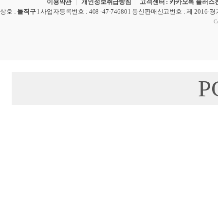
이용약관
|
개인정보취급방침
|
고객센터 : 카카오톡 플러스친
상호
:
돌직구
l
사업자등록번호
: 408 -47-74680 l
통신판매신고번호
: 제 2016-
Co
P