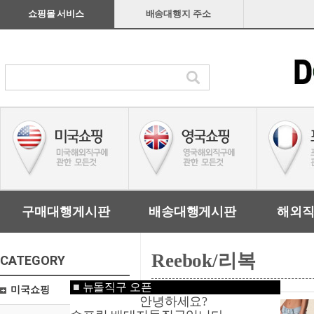
쇼핑몰 서비스
배송대행지 주소
구매대행게시판
배송대행게시판
해외
Reebok/리복
CATEGORY
■
뉴돌직구 오픈
미국쇼핑
안녕하세요?