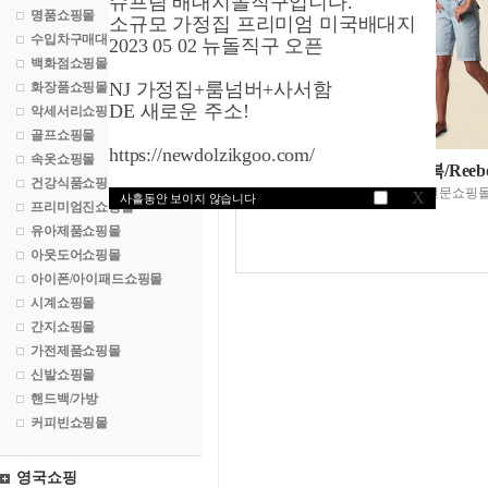
슈프림 배대지돌직구입니다.
명품쇼핑몰
소규모 가정집 프리미엄 미국배대지
수입차구매대행
2023 05 02 뉴돌직구 오픈
백화점쇼핑몰
NJ 가정집+룸넘버+사서함
화장품쇼핑몰
DE 새로운 주소!
악세서리쇼핑몰
골프쇼핑몰
https://newdolzikgoo.com/
속옷쇼핑몰
자포스닷컴/리복/Reeb
건강식품쇼핑몰
세계최대의 슈즈전문쇼핑
X
사흘동안 보이지 않습니다
프리미엄진쇼핑몰
유아제품쇼핑몰
아웃도어쇼핑몰
아이폰/아이패드쇼핑몰
시계쇼핑몰
간지쇼핑몰
가전제품쇼핑몰
신발쇼핑몰
핸드백/가방
커피빈쇼핑몰
영국쇼핑