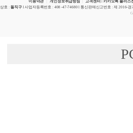
이용약관
|
개인정보취급방침
|
고객센터 : 카카오톡 플러스친
상호
:
돌직구
l
사업자등록번호
: 408 -47-74680 l
통신판매신고번호
: 제 2016-
Co
P