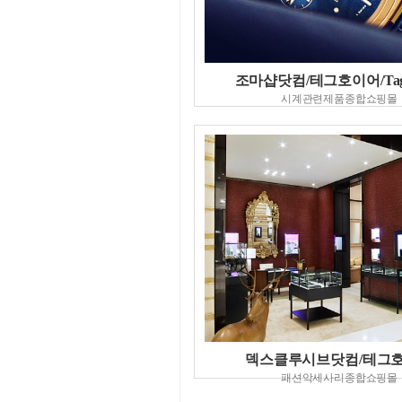
조마샵닷컴/테그호이어/TagH
시계관련제품종합쇼핑몰
덱스클루시브닷컴/테그
패션악세사리종합쇼핑몰