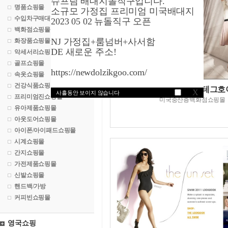
슈프림 배대지돌직구입니다.
명품쇼핑몰
소규모 가정집 프리미엄 미국배대지
수입차구매대행
2023 05 02 뉴돌직구 오픈
백화점쇼핑몰
NJ 가정집+룸넘버+사서함
화장품쇼핑몰
DE 새로운 주소!
악세서리쇼핑몰
골프쇼핑몰
https://newdolzikgoo.com/
속옷쇼핑몰
건강식품쇼핑몰
노드스트롬닷컴/테그호
X
사흘동안 보이지 않습니다
프리미엄진쇼핑몰
미국중산층백화점쇼핑몰
유아제품쇼핑몰
아웃도어쇼핑몰
아이폰/아이패드쇼핑몰
시계쇼핑몰
간지쇼핑몰
가전제품쇼핑몰
신발쇼핑몰
핸드백/가방
커피빈쇼핑몰
영국쇼핑