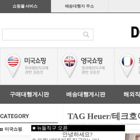
쇼핑몰 서비스
배송대행지 주소
구매대행게시판
배송대행게시판
해외
TAG Heuer/테크
CATEGORY
■
뉴돌직구 오픈
미국쇼핑
안녕하세요?