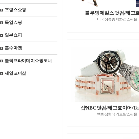
프랑스쇼핑
블루밍데일스닷컴/테그
미국상류층백화점쇼핑몰
독일쇼핑
일본쇼핑
혼수마켓
블랙프라이데이쇼핑코너
세일코너샵
샵NBC닷컴/테그호이어/Tag
백화점형식의토탈쇼핑몰