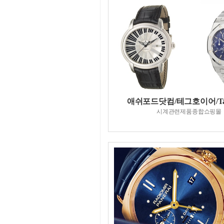
애쉬포드닷컴/테그호이어/Tag
시계관련제품종합쇼핑몰