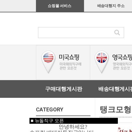
쇼핑몰 서비스
배송대행지 주소
구매대행게시판
배송대행게시
탱크모형
CATEGORY
■
뉴돌직구 오픈
미국쇼핑
안녕하세요?