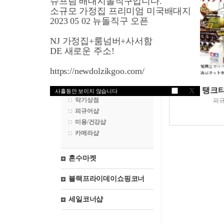
슈프림 배대지돌직구입니다.
영국쇼핑
소규모 가정집 프리미엄 미국배대지
2023 05 02 뉴돌직구 오픈
프랑스쇼핑
NJ 가정집+룸넘버+사서함
독일쇼핑
DE 새로운 주소!
일본쇼핑
https://newdolzikgoo.com/
낚시용품
탱크
X
사흘동안 보이지 않습니다
악기상점
피
피규어샵
미용/건강샵
카메라샵
혼수마켓
블랙프라이데이쇼핑코너
세일코너샵