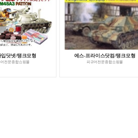
타입닷넷/탱크모형
에스-프라이스닷컴/탱크모형
규어전문종합쇼핑몰
피규어전문종합쇼핑몰