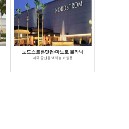
노드스트롬닷컴/마노로 블라닉
미국 중산층 백화점 쇼핑몰