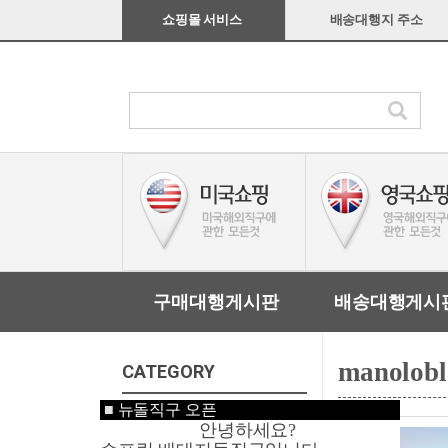
쇼핑몰 서비스
배송대행지 주소
구매대행게시판
배송대행게시
manolobl
CATEGORY
■
뉴돌직구 오픈
미국쇼핑
안녕하세요?