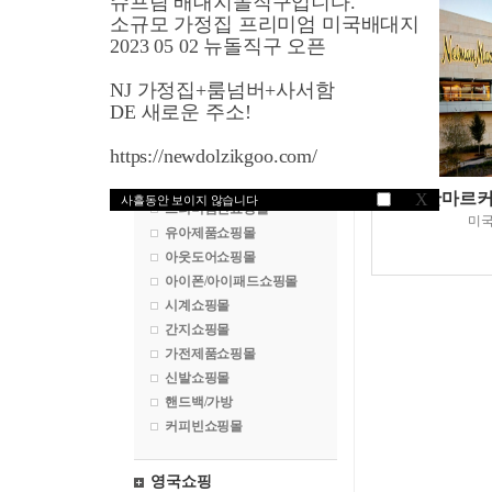
슈프림 배대지돌직구입니다.
명품쇼핑몰
소규모 가정집 프리미엄 미국배대지
수입차구매대행
2023 05 02 뉴돌직구 오픈
백화점쇼핑몰
NJ 가정집+룸넘버+사서함
화장품쇼핑몰
DE 새로운 주소!
악세서리쇼핑몰
골프쇼핑몰
https://newdolzikgoo.com/
속옷쇼핑몰
건강식품쇼핑몰
니만마르커
X
사흘동안 보이지 않습니다
프리미엄진쇼핑몰
미
유아제품쇼핑몰
아웃도어쇼핑몰
아이폰/아이패드쇼핑몰
시계쇼핑몰
간지쇼핑몰
가전제품쇼핑몰
신발쇼핑몰
핸드백/가방
커피빈쇼핑몰
영국쇼핑