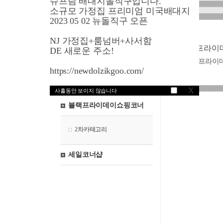
슈프림 배대지돌직구입니다.
영국쇼핑
소규모 가정집 프리미엄 미국배대지
2023 05 02 뉴돌직구 오픈
프랑스쇼핑
NJ 가정집+룸넘버+사서함
독일쇼핑
블랙프라이
DE 새로운 주소!
블랙프라이
일본쇼핑
https://newdolzikgoo.com/
혼수마켓
X
사흘동안 보이지 않습니다
블랙프라이데이쇼핑코너
2차카테고리
세일코너샵