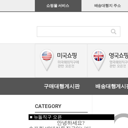
쇼핑몰 서비스
배송대행지 주소
구매대행게시판
배송대행게시
CATEGORY
■
뉴돌직구 오픈
미국쇼핑
안녕하세요?