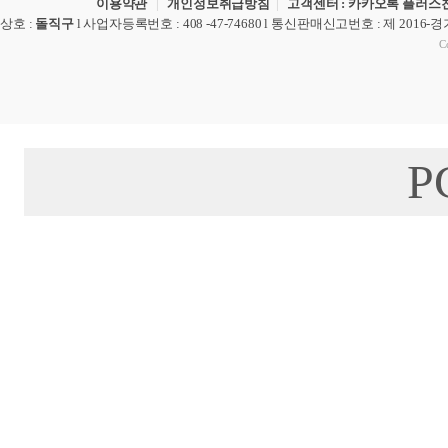
이용약관
|
개인정보취급방침
|
고객센터 : 카카오톡 플러스친
상호
:
돌직구
l
사업자등록번호
: 408 -47-74680 l
통신판매신고번호
: 제 2016-
Co
P