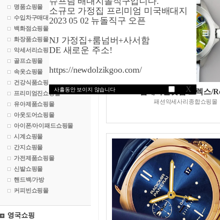
슈프림 배대지돌직구입니다.
명품쇼핑몰
소규모 가정집 프리미엄 미국배대지
수입차구매대행
2023 05 02 뉴돌직구 오픈
백화점쇼핑몰
NJ 가정집+룸넘버+사서함
화장품쇼핑몰
DE 새로운 주소!
악세서리쇼핑몰
골프쇼핑몰
https://newdolzikgoo.com/
속옷쇼핑몰
건강식품쇼핑몰
X
사흘동안 보이지 않습니다
젬내이션닷컴/로렉스/Ro
프리미엄진쇼핑몰
패션악세사리종합쇼핑몰
유아제품쇼핑몰
아웃도어쇼핑몰
아이폰/아이패드쇼핑몰
시계쇼핑몰
간지쇼핑몰
가전제품쇼핑몰
신발쇼핑몰
핸드백/가방
커피빈쇼핑몰
영국쇼핑