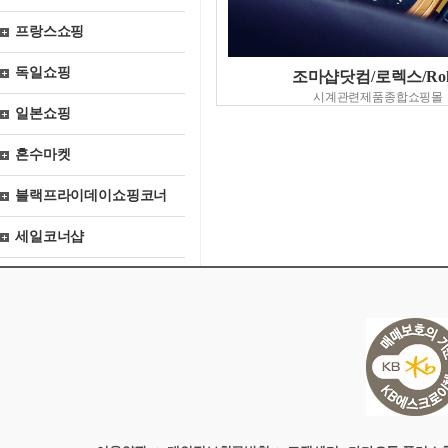
프랑스쇼핑
독일쇼핑
조마샵닷컴/로렉스/Rol
시계관련제품종합쇼핑몰
일본쇼핑
혼수마켓
블랙프라이데이쇼핑코너
세일코너샵