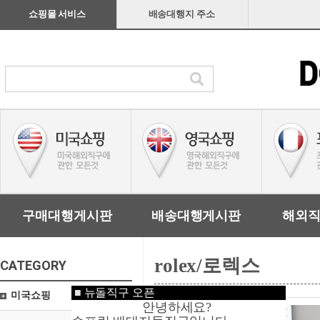
쇼핑몰 서비스
배송대행지 주소
구매대행게시판
배송대행게시판
해외
rolex/로렉스
CATEGORY
■
뉴돌직구 오픈
미국쇼핑
안녕하세요?