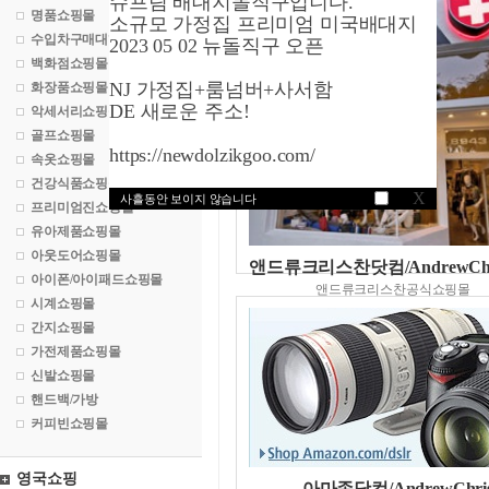
슈프림 배대지돌직구입니다.
명품쇼핑몰
소규모 가정집 프리미엄 미국배대지
수입차구매대행
2023 05 02 뉴돌직구 오픈
백화점쇼핑몰
NJ 가정집+룸넘버+사서함
화장품쇼핑몰
DE 새로운 주소!
악세서리쇼핑몰
골프쇼핑몰
https://newdolzikgoo.com/
속옷쇼핑몰
건강식품쇼핑몰
X
사흘동안 보이지 않습니다
프리미엄진쇼핑몰
유아제품쇼핑몰
아웃도어쇼핑몰
앤드류크리스찬닷컴/AndrewChri
아이폰/아이패드쇼핑몰
앤드류크리스찬공식쇼핑몰
시계쇼핑몰
간지쇼핑몰
가전제품쇼핑몰
신발쇼핑몰
핸드백/가방
커피빈쇼핑몰
영국쇼핑
아마존닷컴/AndrewChris