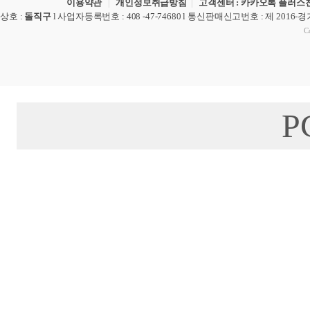
이용약관
|
개인정보취급방침
|
고객센터 : 카카오톡 플러스친
상호
:
돌직구
l
사업자등록번호
: 408 -47-74680 l
통신판매신고번호
: 제 2016-
Co
P