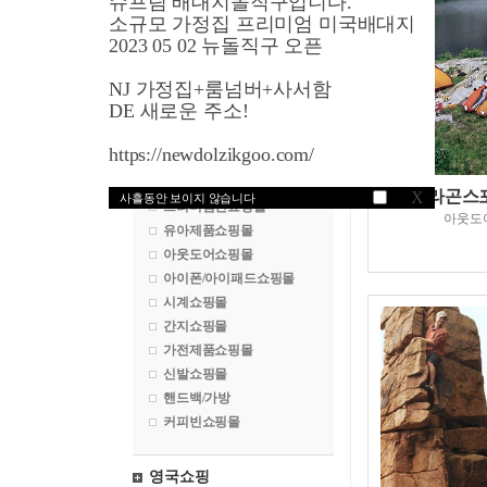
슈프림 배대지돌직구입니다.
명품쇼핑몰
소규모 가정집 프리미엄 미국배대지
수입차구매대행
2023 05 02 뉴돌직구 오픈
백화점쇼핑몰
NJ 가정집+룸넘버+사서함
화장품쇼핑몰
DE 새로운 주소!
악세서리쇼핑몰
골프쇼핑몰
https://newdolzikgoo.com/
속옷쇼핑몰
건강식품쇼핑몰
파라곤스포츠
X
사흘동안 보이지 않습니다
프리미엄진쇼핑몰
아웃도
유아제품쇼핑몰
아웃도어쇼핑몰
아이폰/아이패드쇼핑몰
시계쇼핑몰
간지쇼핑몰
가전제품쇼핑몰
신발쇼핑몰
핸드백/가방
커피빈쇼핑몰
영국쇼핑