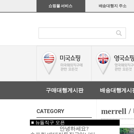
쇼핑몰 서비스
배송대행지 주소
구매대행게시판
배송대행게시
merrell 
CATEGORY
■
뉴돌직구 오픈
미국쇼핑
안녕하세요?