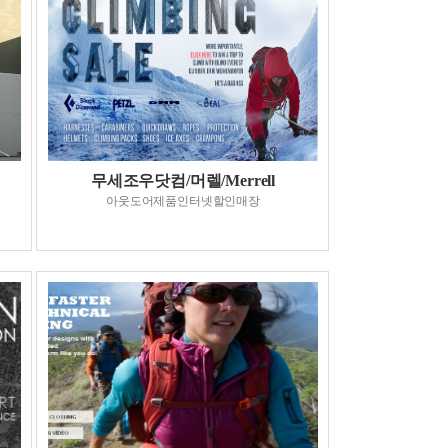
무세조우닷컴/머렐/Merrell
아웃도어제품인터넷할인매장