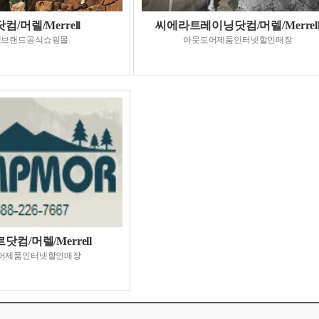
컴/머렐/Merrell
씨에라트레이닝닷컴/머렐/Merrel
렐브랜드공식쇼핑몰
아웃도어제품인터넷할인매장
컴/머렐/Merrell
어제품인터넷할인매장