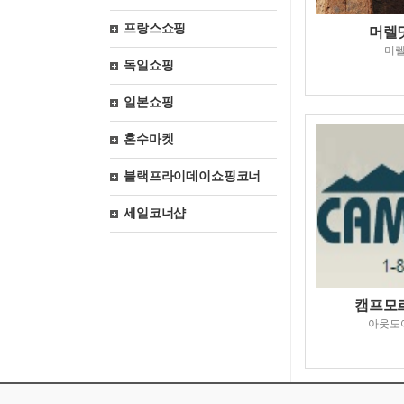
프랑스쇼핑
머렐닷
머
독일쇼핑
일본쇼핑
혼수마켓
블랙프라이데이쇼핑코너
세일코너샵
캠프모르닷
아웃도