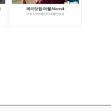
l
레이닷컴/머렐/Merrell
아웃도어제품인터넷할인매장