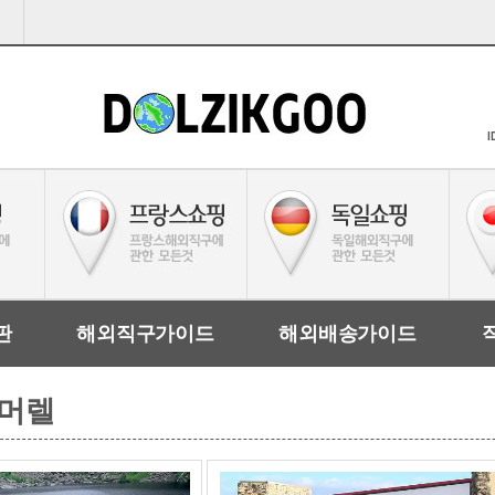
I
판
해외직구가이드
해외배송가이드
/ 머렐