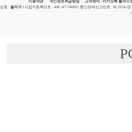
이용약관
|
개인정보취급방침
|
고객센터 : 카카오톡 플러스친
상호
:
돌직구
l
사업자등록번호
: 408 -47-74680 l
통신판매신고번호
: 제 2016-
Co
P