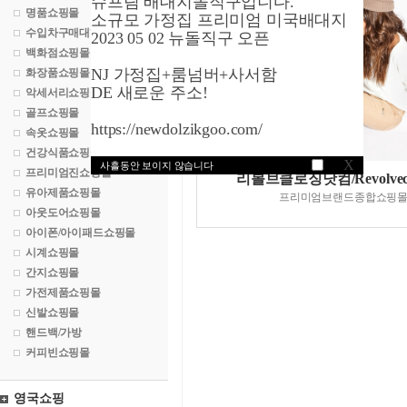
슈프림 배대지돌직구입니다.
명품쇼핑몰
소규모 가정집 프리미엄 미국배대지
수입차구매대행
2023 05 02 뉴돌직구 오픈
백화점쇼핑몰
NJ 가정집+룸넘버+사서함
화장품쇼핑몰
DE 새로운 주소!
악세서리쇼핑몰
골프쇼핑몰
https://newdolzikgoo.com/
속옷쇼핑몰
건강식품쇼핑몰
X
사흘동안 보이지 않습니다
프리미엄진쇼핑몰
리볼브클로징닷컴/Revolveclo
유아제품쇼핑몰
프리미엄브랜드종합쇼핑
아웃도어쇼핑몰
아이폰/아이패드쇼핑몰
시계쇼핑몰
간지쇼핑몰
가전제품쇼핑몰
신발쇼핑몰
핸드백/가방
커피빈쇼핑몰
영국쇼핑