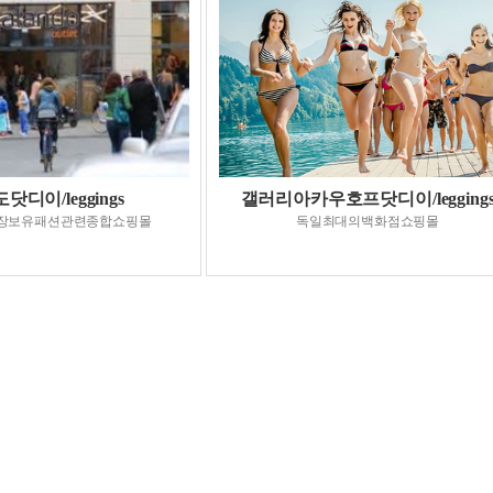
닷디이/leggings
갤러리아카우호프닷디이/legging
장보유패션관련종합쇼핑몰
독일최대의백화점쇼핑몰