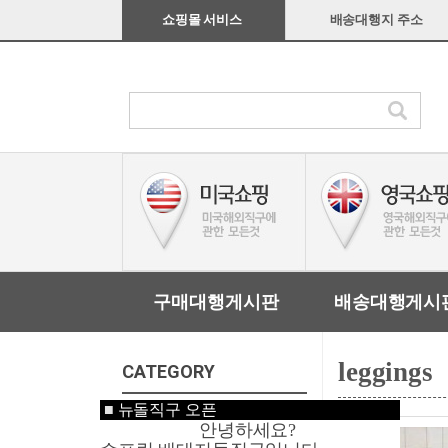
쇼핑몰 서비스
배송대행지 주소
구매대행게시판
배송대행게시
leggings
CATEGORY
■
뉴돌직구 오픈
미국쇼핑
안녕하세요?