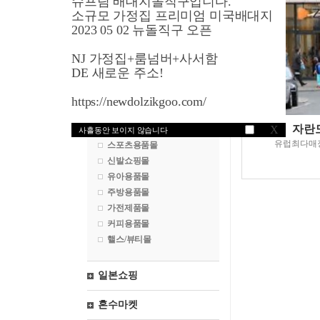
슈프림 배대지돌직구입니다.
영국쇼핑
소규모 가정집 프리미엄 미국배대지
2023 05 02 뉴돌직구 오픈
프랑스쇼핑
NJ 가정집+룸넘버+사서함
독일쇼핑
DE 새로운 주소!
패션쇼핑몰
https://newdolzikgoo.com/
화장품쇼핑몰
자란도
X
시계쇼핑몰
사흘동안 보이지 않습니다
유럽최다매
스포츠용품몰
신발쇼핑몰
유아용품몰
주방용품몰
가전제품몰
커피용품몰
핼스/뷰티몰
일본쇼핑
혼수마켓