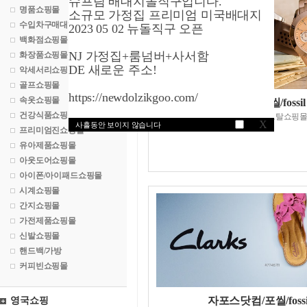
슈프림 배대지돌직구입니다.
명품쇼핑몰
소규모 가정집 프리미엄 미국배대지
수입차구매대행
2023 05 02 뉴돌직구 오픈
백화점쇼핑몰
NJ 가정집+룸넘버+사서함
화장품쇼핑몰
DE 새로운 주소!
악세서리쇼핑몰
골프쇼핑몰
https://newdolzikgoo.com/
속옷쇼핑몰
포실닷컴/포씰/fossil
건강식품쇼핑몰
패션및악세사리토탈쇼핑
X
사흘동안 보이지 않습니다
프리미엄진쇼핑몰
유아제품쇼핑몰
아웃도어쇼핑몰
아이폰/아이패드쇼핑몰
시계쇼핑몰
간지쇼핑몰
가전제품쇼핑몰
신발쇼핑몰
핸드백/가방
커피빈쇼핑몰
자포스닷컴/포씰/fossi
영국쇼핑