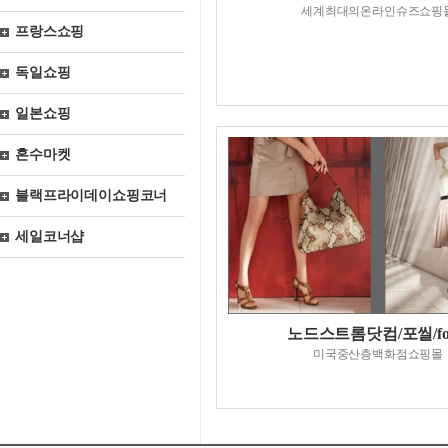
세계최대의온라인슈즈쇼핑
프랑스쇼핑
독일쇼핑
일본쇼핑
혼수마켓
블랙프라이데이쇼핑코너
세일코너샵
노드스트롬닷컴/포씰/foss
미국중산층백화점쇼핑몰