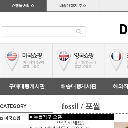
쇼핑몰 서비스
배송대행지 주소
구매대행게시판
배송대행게시판
해외
fossil / 포씰
CATEGORY
■
뉴돌직구 오픈
미국쇼핑
안녕하세요?