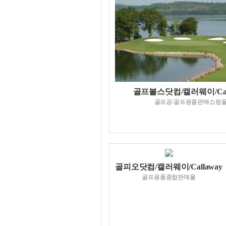
골프스미스닷컴/캘러웨이/Cal
미국최대의온오프골프매
골프볼스닷컴/캘러웨이/Call
골프공/골프용품판매쇼핑
골피오닷컴/캘러웨이/Callaway
골프용품종합판매몰