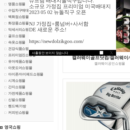
슈프림 배대지돌직구입니다.
명품쇼핑몰
소규모 가정집 프리미엄 미국배대지
수입차구매대행
2023 05 02 뉴돌직구 오픈
백화점쇼핑몰
NJ 가정집+룸넘버+사서함
화장품쇼핑몰
DE 새로운 주소!
악세서리쇼핑몰
골프쇼핑몰
https://newdolzikgoo.com/
속옷쇼핑몰
건강식품쇼핑몰
X
사흘동안 보이지 않습니다
프리미엄진쇼핑몰
캘러웨이골프닷컴/캘러웨이/Ca
유아제품쇼핑몰
캘러웨이공인쇼핑몰
아웃도어쇼핑몰
아이폰/아이패드쇼핑몰
시계쇼핑몰
간지쇼핑몰
가전제품쇼핑몰
신발쇼핑몰
핸드백/가방
커피빈쇼핑몰
영국쇼핑