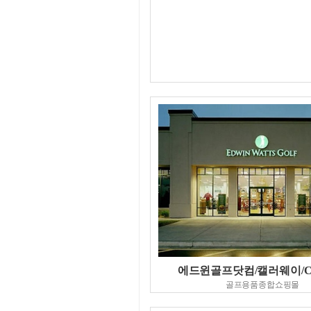
에드윈골프닷컴/캘러웨이/Cal
골프용품종합쇼핑몰