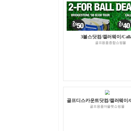
3볼스닷컴/캘러웨이/Call
골프용품종합쇼핑몰
골프디스카운트닷컴/캘러웨이/Cal
골프용품아울렛쇼핑몰