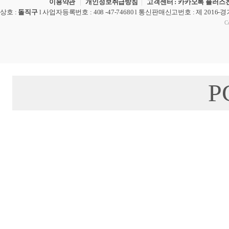
이용약관
|
개인정보취급방침
|
고객센터 : 카카오톡 플러스친
상호
:
돌직구
l
사업자등록번호
: 408 -47-74680 l
통신판매신고번호
: 제 2016-
Co
P