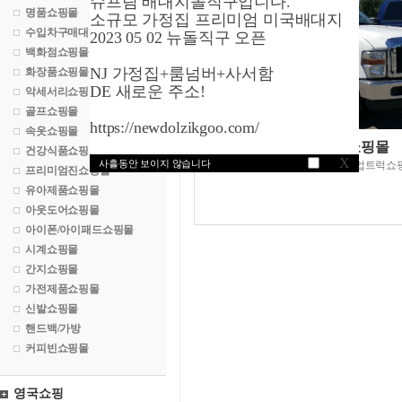
슈프림 배대지돌직구입니다.
명품쇼핑몰
소규모 가정집 프리미엄 미국배대지
수입차구매대행
2023 05 02 뉴돌직구 오픈
백화점쇼핑몰
NJ 가정집+룸넘버+사서함
화장품쇼핑몰
DE 새로운 주소!
악세서리쇼핑몰
골프쇼핑몰
https://newdolzikgoo.com/
속옷쇼핑몰
픽업트럭쇼핑몰
건강식품쇼핑몰
X
사흘동안 보이지 않습니다
PICK-UP TRUCK 픽업트럭
프리미엄진쇼핑몰
유아제품쇼핑몰
아웃도어쇼핑몰
아이폰/아이패드쇼핑몰
시계쇼핑몰
간지쇼핑몰
가전제품쇼핑몰
신발쇼핑몰
핸드백/가방
커피빈쇼핑몰
영국쇼핑