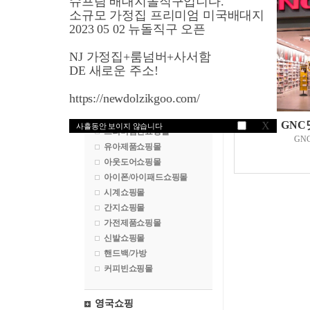
슈프림 배대지돌직구입니다.
명품쇼핑몰
소규모 가정집 프리미엄 미국배대지
수입차구매대행
2023 05 02 뉴돌직구 오픈
백화점쇼핑몰
NJ 가정집+룸넘버+사서함
화장품쇼핑몰
DE 새로운 주소!
악세서리쇼핑몰
골프쇼핑몰
https://newdolzikgoo.com/
속옷쇼핑몰
건강식품쇼핑몰
GNC
X
사흘동안 보이지 않습니다
프리미엄진쇼핑몰
GN
유아제품쇼핑몰
아웃도어쇼핑몰
아이폰/아이패드쇼핑몰
시계쇼핑몰
간지쇼핑몰
가전제품쇼핑몰
신발쇼핑몰
핸드백/가방
커피빈쇼핑몰
영국쇼핑