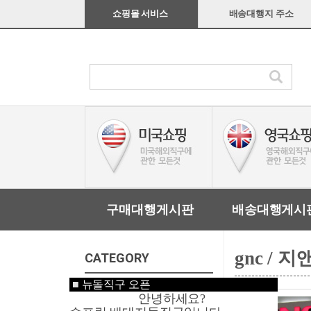
쇼핑몰 서비스
배송대행지 주소
구매대행게시판
배송대행게시
gnc / 
CATEGORY
■
뉴돌직구 오픈
미국쇼핑
안녕하세요?