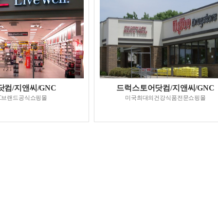
닷컴/지앤씨/GNC
드럭스토어닷컴/지앤씨/GNC
C브랜드공식쇼핑몰
미국최대의건강식품전문쇼핑몰