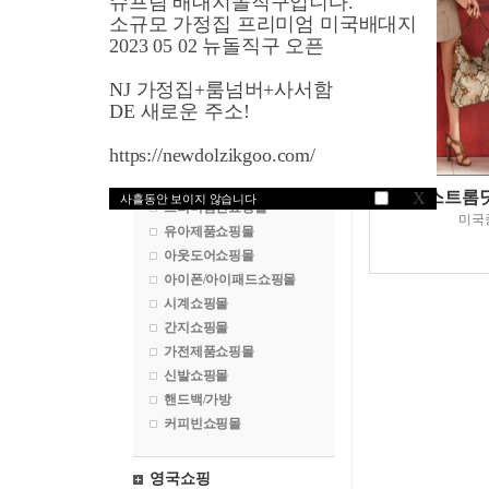
슈프림 배대지돌직구입니다.
명품쇼핑몰
소규모 가정집 프리미엄 미국배대지
수입차구매대행
2023 05 02 뉴돌직구 오픈
백화점쇼핑몰
NJ 가정집+룸넘버+사서함
화장품쇼핑몰
DE 새로운 주소!
악세서리쇼핑몰
골프쇼핑몰
https://newdolzikgoo.com/
속옷쇼핑몰
건강식품쇼핑몰
노드스트롬닷컴
X
사흘동안 보이지 않습니다
프리미엄진쇼핑몰
미국
유아제품쇼핑몰
아웃도어쇼핑몰
아이폰/아이패드쇼핑몰
시계쇼핑몰
간지쇼핑몰
가전제품쇼핑몰
신발쇼핑몰
핸드백/가방
커피빈쇼핑몰
영국쇼핑