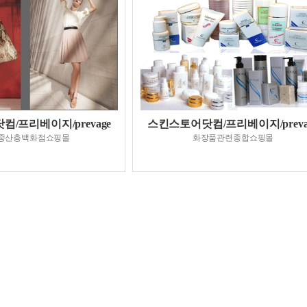
/프리베이지/prevage
스킨스토어닷컴/프리베이지/preva
중산층백화점쇼핑몰
화장품관련종합쇼핑몰