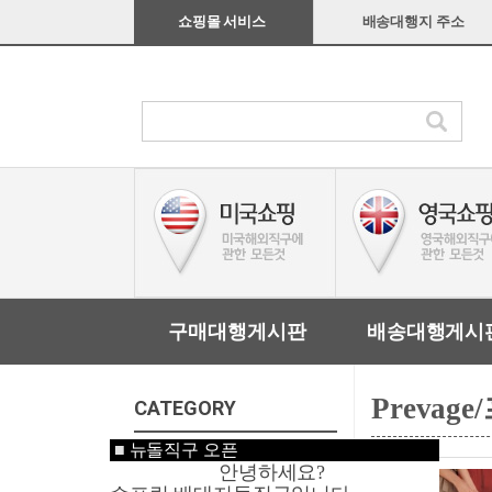
쇼핑몰 서비스
배송대행지 주소
구매대행게시판
배송대행게시
Prevag
CATEGORY
■
뉴돌직구 오픈
미국쇼핑
안녕하세요?