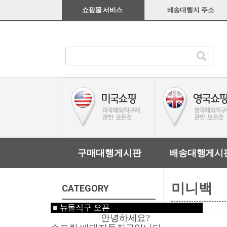
쇼핑몰 서비스
배송대행지 주소
구매대행게시판
배송대행게시
미니백
CATEGORY
■
뉴돌직구 오픈
미국쇼핑
안녕하세요?