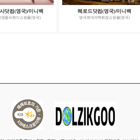
사닷컴(영국)/미니백
헤로드닷컴(영국)/미니백
명품브랜드쇼핑몰(영국)
영국최대의백화점쇼핑몰(영국)