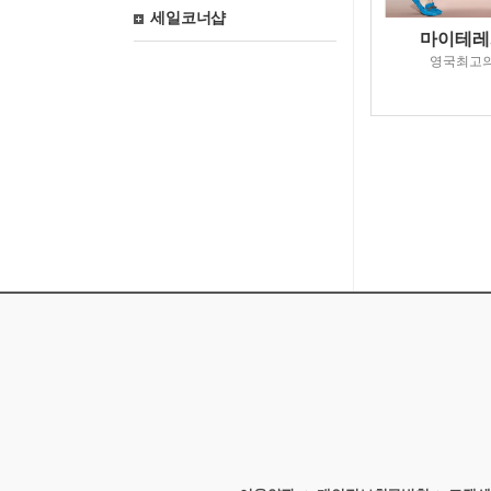
세일코너샵
마이테레
영국최고의