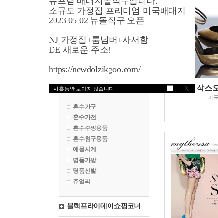
슈프림 배대지돌직구입니다.
영국쇼핑
소규모 가정집 프리미엄 미국배대지
2023 05 02 뉴돌직구 오픈
프랑스쇼핑
NJ 가정집+룸넘버+사서함
독일쇼핑
DE 새로운 주소!
일본쇼핑
https://newdolzikgoo.com/
혼수마켓
삭스
X
사흘동안 보이지 않습니다
미
혼수가구
혼수가전
혼수주방용품
혼수침구용품
예물시계
명품가방
명품신발
쥬얼리
블랙프라이데이쇼핑코너