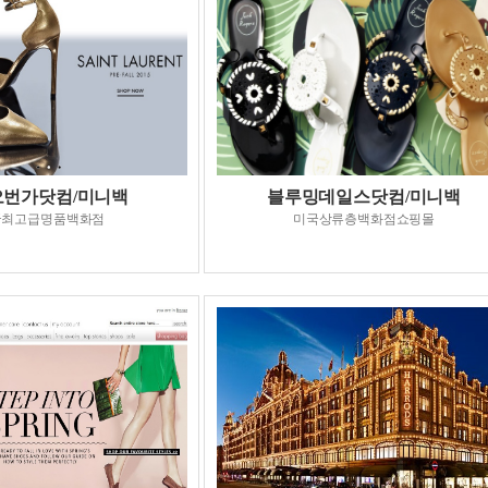
오번가닷컴/미니백
블루밍데일스닷컴/미니백
국최고급명품백화점
미국상류층백화점쇼핑몰