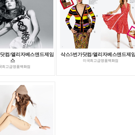
닷컴/앨리자베스앤드제임
삭스5번가닷컴/앨리자베스앤드제
스
미국최고급명품백화점
국최고급명품백화점