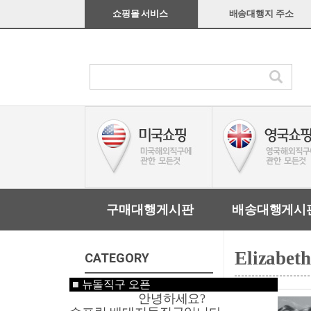
쇼핑몰 서비스
배송대행지 주소
구매대행게시판
배송대행게시
Elizabet
CATEGORY
■
뉴돌직구 오픈
미국쇼핑
안녕하세요?