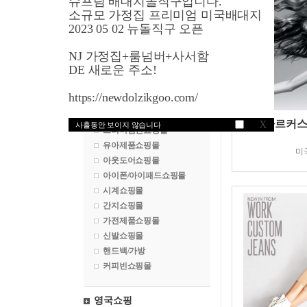
슈프림 배대지돌직구입니다.
명품쇼핑몰
소규모 가정집 프리미엄 미국배대지
수입차구매대행
2023 05 02 뉴돌직구 오픈
백화점쇼핑몰
NJ 가정집+룸넘버+사서함
화장품쇼핑몰
DE 새로운 주소!
악세서리쇼핑몰
골프쇼핑몰
https://newdolzikgoo.com/
속옷쇼핑몰
건강식품쇼핑몰
니만마르커스
X
사흘동안 보이지 않습니다
프리미엄진쇼핑몰
유아제품쇼핑몰
미
아웃도어쇼핑몰
아이폰/아이패드쇼핑몰
시계쇼핑몰
간지쇼핑몰
가전제품쇼핑몰
신발쇼핑몰
핸드백/가방
커피빈쇼핑몰
영국쇼핑