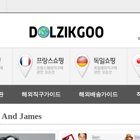
I
판
해외직구가이드
해외배송가이드
h And James