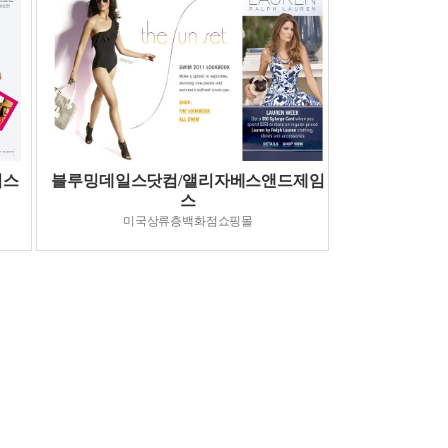
임스
블루밍데일스닷컴/앨리자베스앤드제임
스
미국상류층백화점쇼핑몰