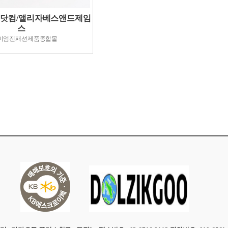
닷컴/앨리자베스앤드제임
스
미엄진패션제품종합몰