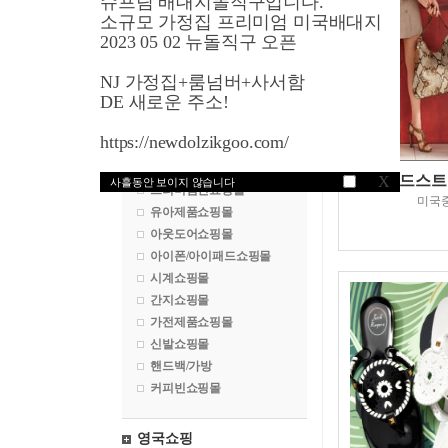
슈프림 배대지돌직구입니다.
명품쇼핑몰
소규모 가정집 프리미엄 미국배대지
수입차구매대행
2023 05 02 뉴돌직구 오픈
백화점쇼핑몰
NJ 가정집+룸넘버+사서함
화장품쇼핑몰
DE 새로운 주소!
악세서리쇼핑몰
골프쇼핑몰
https://newdolzikgoo.com/
속옷쇼핑몰
건강식품쇼핑몰
노드스트롬닷
X
사흘동안 보이지 않습니다
프리미엄진쇼핑몰
미국
유아제품쇼핑몰
아웃도어쇼핑몰
아이폰/아이패드쇼핑몰
시계쇼핑몰
간지쇼핑몰
가전제품쇼핑몰
신발쇼핑몰
핸드백/가방
커피빈쇼핑몰
영국쇼핑