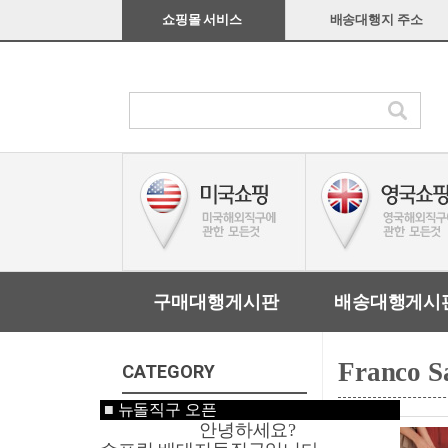
쇼핑몰 서비스
배송대행지 주소
구매대행게시판
배송대행게시
Franco S
CATEGORY
■
뉴돌직구 오픈
미국쇼핑
안녕하세요?