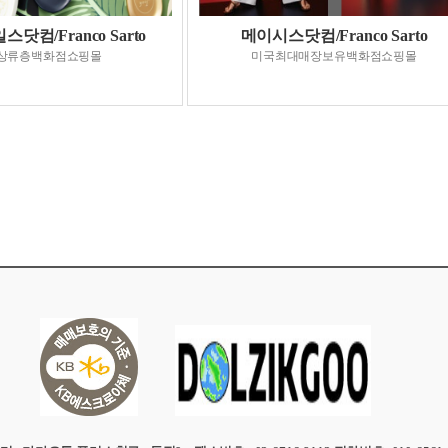
닷컴/Franco Sarto
메이시스닷컴/Franco Sarto
상류층백화점쇼핑몰
미국최대매장보유백화점쇼핑몰