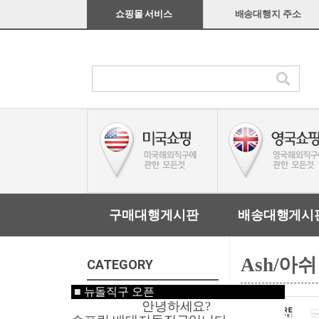
쇼핑몰 서비스
배송대행지 주소
구매대행게시판
배송대행게시
Ash/아쉬
CATEGORY
■
뉴돌직구 오픈
미국쇼핑
안녕하세요?