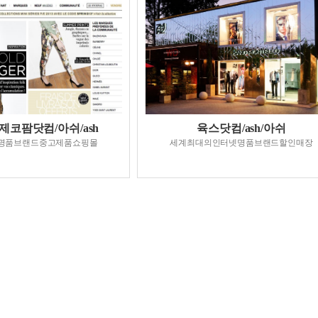
코팜닷컴/아쉬/ash
육스닷컴/ash/아쉬
명품브랜드중고제품쇼핑몰
세계최대의인터넷명품브랜드할인매장