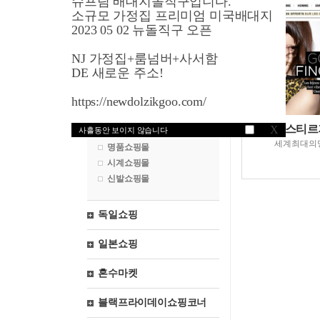
슈프림 배대지돌직구입니다.
영국쇼핑
소규모 가정집 프리미엄 미국배대지
2023 05 02 뉴돌직구 오픈
프랑스쇼핑
NJ 가정집+룸넘버+사서함
유아제품쇼핑몰
DE 새로운 주소!
화장품쇼핑몰
https://newdolzikgoo.com/
악세서리쇼핑몰
속옷쇼핑몰
베스티르제
X
사흘동안 보이지 않습니다
브랜드쇼핑몰
세계최대의
명품쇼핑몰
시계쇼핑몰
신발쇼핑몰
독일쇼핑
일본쇼핑
혼수마켓
블랙프라이데이쇼핑코너