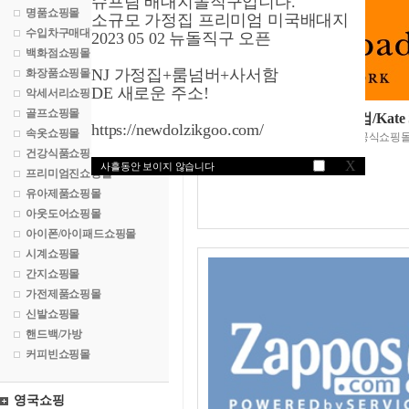
슈프림 배대지돌직구입니다.
명품쇼핑몰
소규모 가정집 프리미엄 미국배대지
수입차구매대행
2023 05 02 뉴돌직구 오픈
백화점쇼핑몰
NJ 가정집+룸넘버+사서함
화장품쇼핑몰
DE 새로운 주소!
악세서리쇼핑몰
골프쇼핑몰
케이트스페이드닷컴/Kate S
https://newdolzikgoo.com/
속옷쇼핑몰
케이트 스페이드 공식쇼핑
건강식품쇼핑몰
X
사흘동안 보이지 않습니다
프리미엄진쇼핑몰
유아제품쇼핑몰
아웃도어쇼핑몰
아이폰/아이패드쇼핑몰
시계쇼핑몰
간지쇼핑몰
가전제품쇼핑몰
신발쇼핑몰
핸드백/가방
커피빈쇼핑몰
영국쇼핑