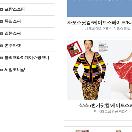
프랑스쇼핑
독일쇼핑
자포스닷컴//케이트스페이드/Kate
세계최대의온라인슈즈쇼핑몰
일본쇼핑
혼수마켓
블랙프라이데이쇼핑코너
세일코너샵
삭스5번가닷컴/케이트스
미국최고급명품백화점