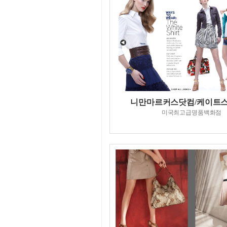
니만마르커스닷컴/케이트
미국최고급명품백화점