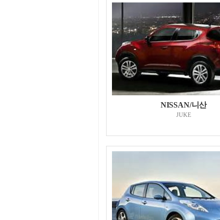
NISSAN/니산
JUKE