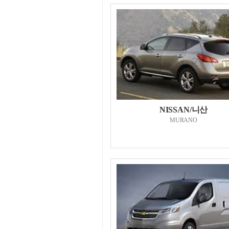
NISSAN/니산
MURANO