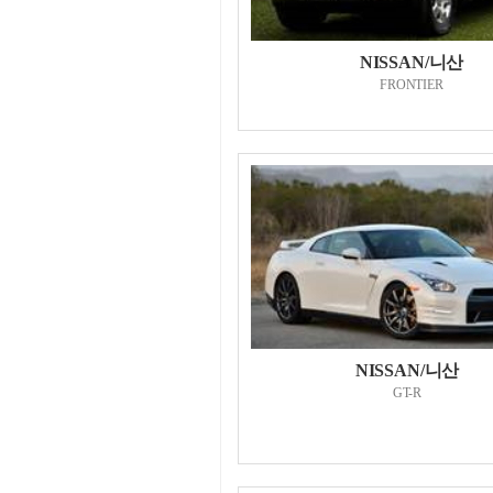
NISSAN/니산
FRONTIER
NISSAN/니산
GT-R