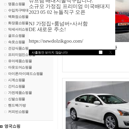
슈프림 배대지돌직구입니다.
명품쇼핑몰
소규모 가정집 프리미엄 미국배대지
수입차구매대행
2023 05 02 뉴돌직구 오픈
백화점쇼핑몰
NJ 가정집+룸넘버+사서함
화장품쇼핑몰
DE 새로운 주소!
악세서리쇼핑몰
골프쇼핑몰
https://newdolzikgoo.com/
속옷쇼핑몰
NISSAN/니산
건강식품쇼핑몰
X
사흘동안 보이지 않습니다
370Z
프리미엄진쇼핑몰
유아제품쇼핑몰
아웃도어쇼핑몰
아이폰/아이패드쇼핑몰
시계쇼핑몰
간지쇼핑몰
가전제품쇼핑몰
신발쇼핑몰
핸드백/가방
커피빈쇼핑몰
영국쇼핑