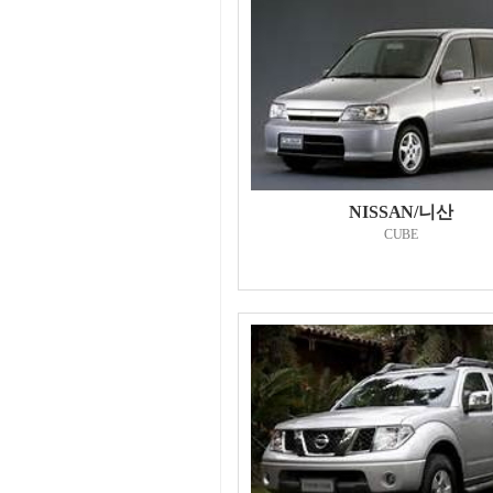
NISSAN/니산
CUBE