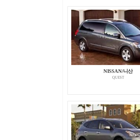
NISSAN/니산
QUEST