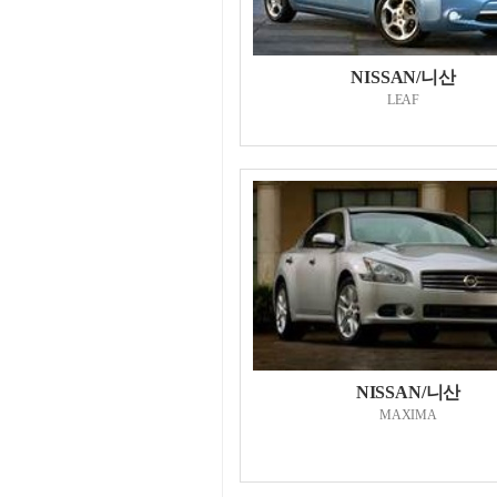
NISSAN/니산
LEAF
NISSAN/니산
MAXIMA