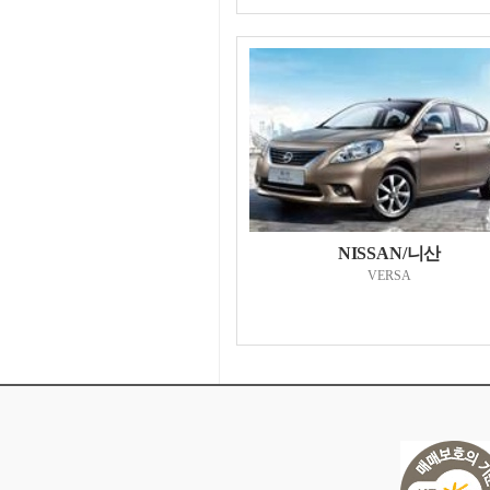
NISSAN/니산
VERSA