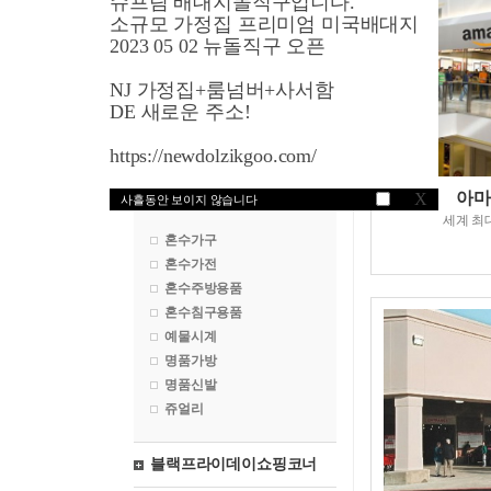
슈프림 배대지돌직구입니다.
영국쇼핑
소규모 가정집 프리미엄 미국배대지
2023 05 02 뉴돌직구 오픈
프랑스쇼핑
NJ 가정집+룸넘버+사서함
독일쇼핑
DE 새로운 주소!
일본쇼핑
https://newdolzikgoo.com/
혼수마켓
아마
X
사흘동안 보이지 않습니다
세계 최
혼수가구
혼수가전
혼수주방용품
혼수침구용품
예물시계
명품가방
명품신발
쥬얼리
블랙프라이데이쇼핑코너