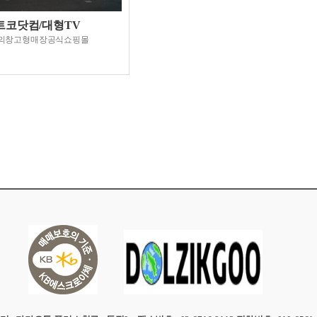
트코닷컴/대형TV
의창고형매장공식쇼핑몰