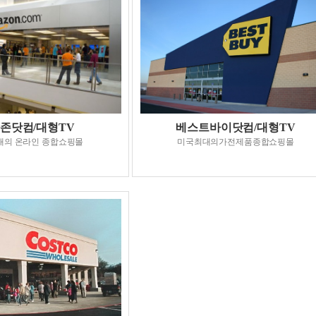
존닷컴/대형TV
베스트바이닷컴/대형TV
대의 온라인 종합쇼핑몰
미국최대의가전제품종합쇼핑몰