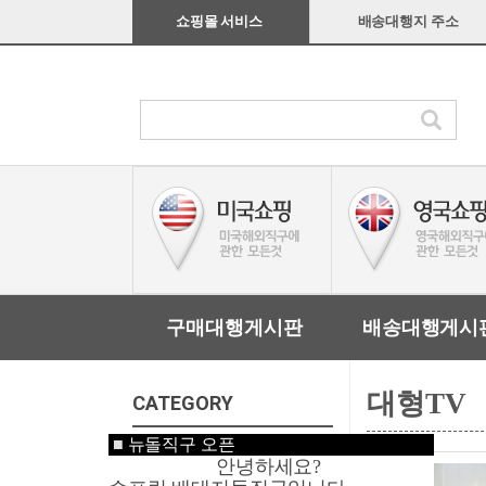
쇼핑몰 서비스
배송대행지 주소
구매대행게시판
배송대행게시
대형TV
CATEGORY
■
뉴돌직구 오픈
미국쇼핑
안녕하세요?