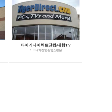
타이거다이렉트닷컴/대형TV
미국내가전및종합쇼핑몰