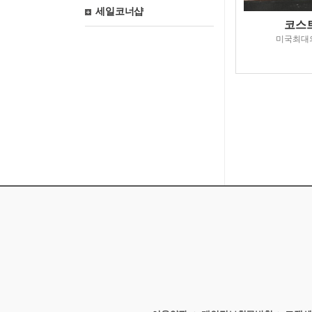
세일코너샵
코스
미국최대