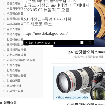
슈프림 배대지돌직구입니다.
명품쇼핑몰
소규모 가정집 프리미엄 미국배대지
수입차구매대행
2023 05 02 뉴돌직구 오픈
백화점쇼핑몰
NJ 가정집+룸넘버+사서함
화장품쇼핑몰
DE 새로운 주소!
악세서리쇼핑몰
골프쇼핑몰
https://newdolzikgoo.com/
속옷쇼핑몰
건강식품쇼핑몰
X
사흘동안 보이지 않습니다
프리미엄진쇼핑몰
유아제품쇼핑몰
조마샵닷컴/오렉스/haur
아웃도어쇼핑몰
시계관련제품종합쇼핑몰
아이폰/아이패드쇼핑몰
시계쇼핑몰
간지쇼핑몰
가전제품쇼핑몰
신발쇼핑몰
핸드백/가방
커피빈쇼핑몰
영국쇼핑
아마존닷컴/오렉스/haur