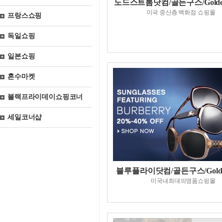
노드스트롬닷컴/골든구스/Golden
미국 중산층 백화점 쇼핑몰
프랑스쇼핑
독일쇼핑
일본쇼핑
혼수마켓
블랙프라이데이쇼핑코너
세일코너샵
블루플라이닷컴/골든구스/Golde
미국내최대의명품쇼핑몰