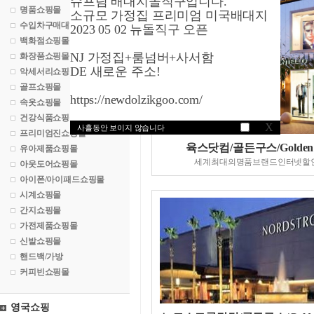
슈프림 배대지돌직구입니다.
명품쇼핑몰
소규모 가정집 프리미엄 미국배대지
수입차구매대행
2023 05 02 뉴돌직구 오픈
백화점쇼핑몰
NJ 가정집+룸넘버+사서함
화장품쇼핑몰
DE 새로운 주소!
악세서리쇼핑몰
골프쇼핑몰
https://newdolzikgoo.com/
속옷쇼핑몰
건강식품쇼핑몰
X
사흘동안 보이지 않습니다
프리미엄진쇼핑몰
육스닷컴/골든구스/Golden 
유아제품쇼핑몰
세계최대의명품브랜드인터넷할
아웃도어쇼핑몰
아이폰/아이패드쇼핑몰
시계쇼핑몰
간지쇼핑몰
가전제품쇼핑몰
신발쇼핑몰
핸드백/가방
커피빈쇼핑몰
영국쇼핑