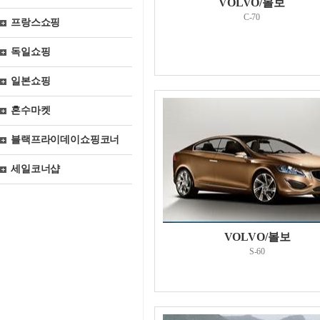
VOLVO/볼보
C-70
프랑스쇼핑
독일쇼핑
일본쇼핑
혼수마켓
블랙프라이데이쇼핑코너
세일코너샵
VOLVO/볼보
S-60