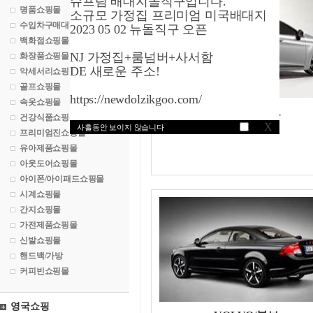
슈프림 배대지돌직구입니다.
명품쇼핑몰
소규모 가정집 프리미엄 미국배대지
수입차구매대행
2023 05 02 뉴돌직구 오픈
백화점쇼핑몰
NJ 가정집+룸넘버+사서함
화장품쇼핑몰
DE 새로운 주소!
악세서리쇼핑몰
골프쇼핑몰
https://newdolzikgoo.com/
속옷쇼핑몰
VOLVO/볼보
건강식품쇼핑몰
C-30
X
사흘동안 보이지 않습니다
프리미엄진쇼핑몰
유아제품쇼핑몰
아웃도어쇼핑몰
아이폰/아이패드쇼핑몰
시계쇼핑몰
간지쇼핑몰
가전제품쇼핑몰
신발쇼핑몰
핸드백/가방
커피빈쇼핑몰
영국쇼핑