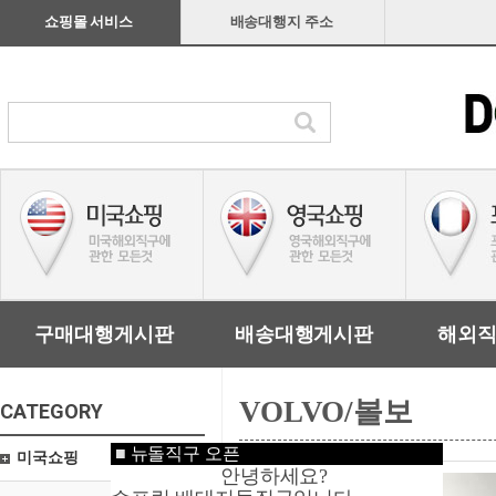
쇼핑몰 서비스
배송대행지 주소
구매대행게시판
배송대행게시판
해외
VOLVO/볼보
CATEGORY
■
뉴돌직구 오픈
미국쇼핑
안녕하세요?